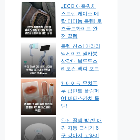
JECO 애플워치
스트랩 케이스 메
탈 티타늄 득템! 로
즈골드화이트 완
전 꿀템
득템 찬스! 아라리
맥세이프 셀카봉
삼각대 블루투스
리모컨 맥피 포드
캔메이크 무치푸
루 립틴트 플럼퍼
01 버터스카치 득
템!
완전 꿀템 발견! 애
견 자동 급식기 6
구 강아지 고양이