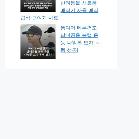
반려동물 사료통
배식기 자율 배식
급식 급여기 사료
톰디어 빠른건조
남녀공용 볼캡 운
동 나일론 모자 득
템 성공!