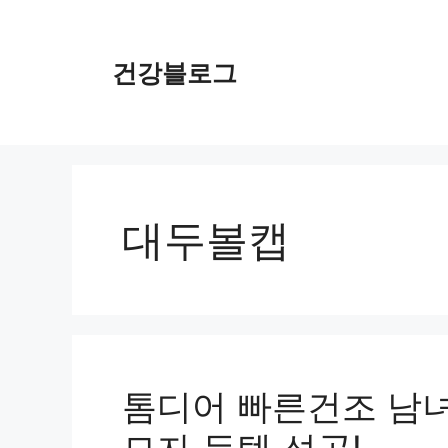
컨
텐
츠
건강블로그
로
건
너
뛰
기
대두볼캡
톰디어 빠른건조 남녀