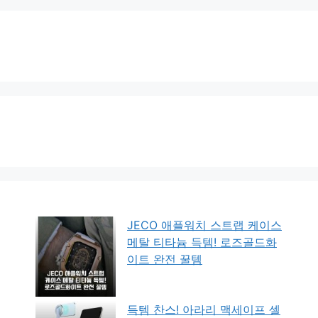
JECO 애플워치 스트랩 케이스
메탈 티타늄 득템! 로즈골드화
이트 완전 꿀템
득템 찬스! 아라리 맥세이프 셀