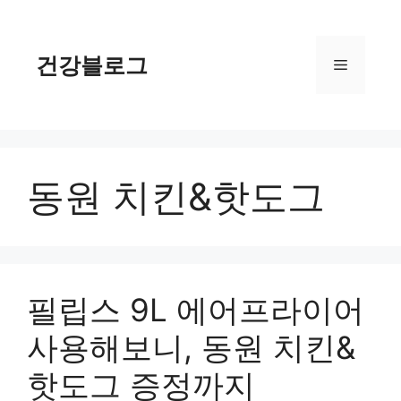
컨
텐
츠
건강블로그
메
로
건
너
뉴
뛰
기
동원 치킨&핫도그
필립스 9L 에어프라이어
사용해보니, 동원 치킨&
핫도그 증정까지