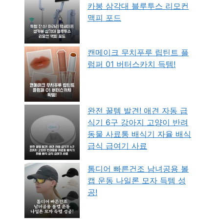
카봉 삼각대 블루투스 리모컨
맥피 포드
캔메이크 무치푸루 립틴트 플
럼퍼 01 버터스카치 득템!
완전 꿀템 발견! 애견 자동 급
식기 6구 강아지 고양이 반려
동물 사료통 배식기 자율 배식
급식 급여기 사료
톰디어 빠른건조 남녀공용 볼
캡 운동 나일론 모자 득템 성
공!