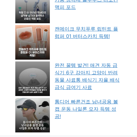
맥피 포드
캔메이크 무치푸루 립틴트 플
럼퍼 01 버터스카치 득템!
완전 꿀템 발견! 애견 자동 급
식기 6구 강아지 고양이 반려
동물 사료통 배식기 자율 배식
급식 급여기 사료
톰디어 빠른건조 남녀공용 볼
캡 운동 나일론 모자 득템 성
공!