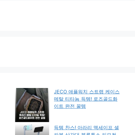
JECO 애플워치 스트랩 케이스
메탈 티타늄 득템! 로즈골드화
이트 완전 꿀템
득템 찬스! 아라리 맥세이프 셀
카봉 삼각대 블루투스 리모컨