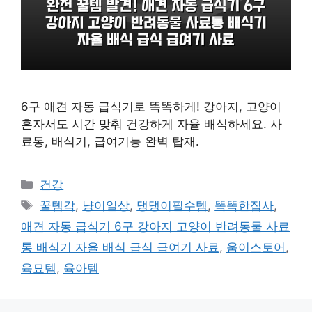
6구 애견 자동 급식기로 똑똑하게! 강아지, 고양이
혼자서도 시간 맞춰 건강하게 자율 배식하세요. 사
료통, 배식기, 급여기능 완벽 탑재.
카
건강
테
태
꿀템각
,
냥이일상
,
댕댕이필수템
,
똑똑한집사
,
고
그
애견 자동 급식기 6구 강아지 고양이 반려동물 사료
리
통 배식기 자율 배식 급식 급여기 사료
,
움이스토어
,
육묘템
,
육아템