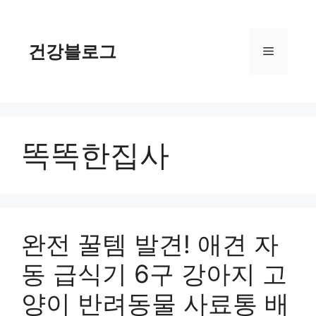
컨
텐
츠
건강블로그
메
로
건
너
뉴
뛰
기
똑똑한집사
완전 꿀템 발견! 애견 자
동 급식기 6구 강아지 고
양이 반려동물 사료통 배