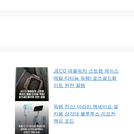
JECO 애플워치 스트랩 케이스
메탈 티타늄 득템! 로즈골드화
이트 완전 꿀템
득템 찬스! 아라리 맥세이프 셀
카봉 삼각대 블루투스 리모컨
맥피 포드