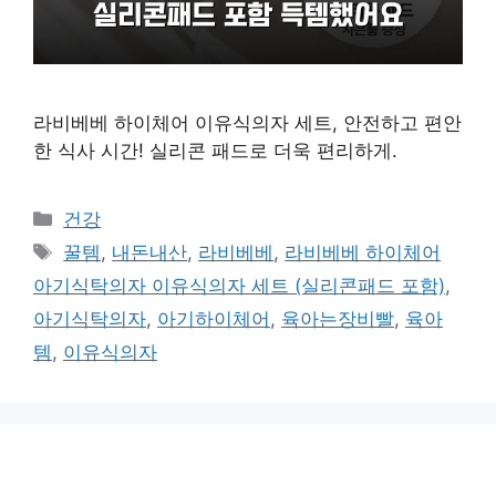
라비베베 하이체어 이유식의자 세트, 안전하고 편안
한 식사 시간! 실리콘 패드로 더욱 편리하게.
카
건강
테
태
꿀템
,
내돈내산
,
라비베베
,
라비베베 하이체어
고
그
아기식탁의자 이유식의자 세트 (실리콘패드 포함)
,
리
아기식탁의자
,
아기하이체어
,
육아는장비빨
,
육아
템
,
이유식의자