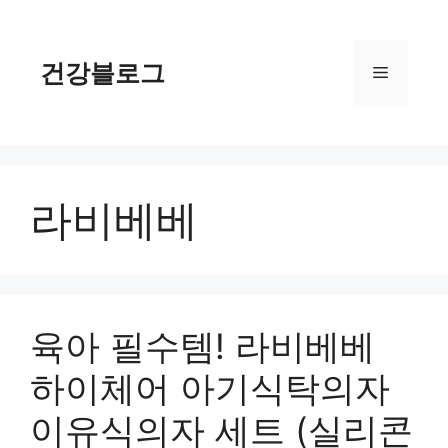
컨
텐
츠
건강블로그
메
로
건
너
뉴
뛰
기
라비베베
육아 필수템! 라비베베
하이체어 아기식탁의자
이유식의자 세트 (실리콘