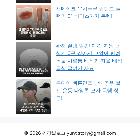
캔메이크 무치푸루 립틴트 플
럼퍼 01 버터스카치 득템!
완전 꿀템 발견! 애견 자동 급
식기 6구 강아지 고양이 반려
동물 사료통 배식기 자율 배식
급식 급여기 사료
톰디어 빠른건조 남녀공용 볼
캡 운동 나일론 모자 득템 성
공!
© 2026 건강블로그 yuntistory@gmail.com