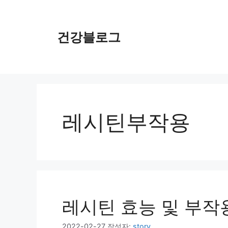
컨
텐
츠
건강블로그
로
건
너
뛰
기
레시틴부작용
레시틴 효능 및 부작
2022-02-27
작성자:
story