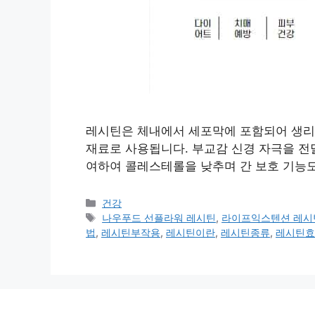
레시틴은 체내에서 세포막에 포함되어 생리
재료로 사용됩니다. 부교감 신경 자극을 전
여하여 콜레스테롤을 낮추며 간 보호 기능도
카
건강
테
태
나우푸드 선플라워 레시틴
,
라이프익스텐션 레시
고
그
법
,
레시틴부작용
,
레시틴이란
,
레시틴종류
,
레시틴효
리