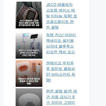
JECO 애플워치
스트랩 케이스 메
탈 티타늄 득템! 로
즈골드화이트 완
전 꿀템
득템 찬스! 아라리
맥세이프 셀카봉
삼각대 블루투스
리모컨 맥피 포드
캔메이크 무치푸
루 립틴트 플럼퍼
01 버터스카치 득
템!
완전 꿀템 발견! 애
견 자동 급식기 6
구 강아지 고양이