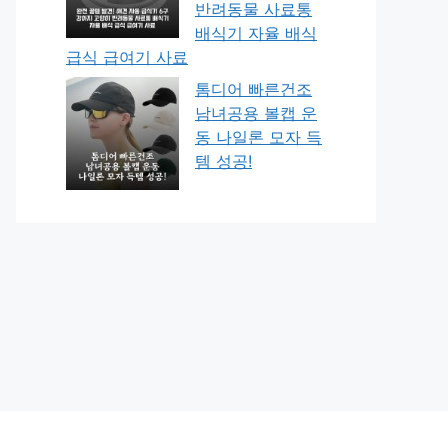
반려동물 사료통
배식기 자율 배식
급식 급여기 사료
톰디어 빠른건조
남녀공용 볼캡 운
동 나일론 모자 득
템 성공!