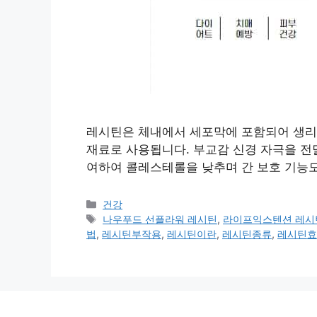
레시틴은 체내에서 세포막에 포함되어 생리
재료로 사용됩니다. 부교감 신경 자극을 전
여하여 콜레스테롤을 낮추며 간 보호 기능도
카
건강
테
태
나우푸드 선플라워 레시틴
,
라이프익스텐션 레시
고
그
법
,
레시틴부작용
,
레시틴이란
,
레시틴종류
,
레시틴효
리