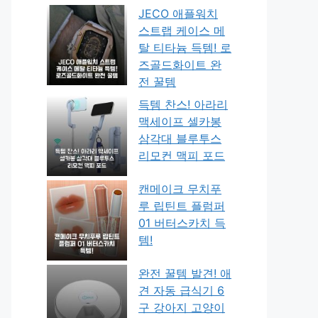
JECO 애플워치
스트랩 케이스 메
탈 티타늄 득템! 로
즈골드화이트 완
전 꿀템
득템 찬스! 아라리
맥세이프 셀카봉
삼각대 블루투스
리모컨 맥피 포드
캔메이크 무치푸
루 립틴트 플럼퍼
01 버터스카치 득
템!
완전 꿀템 발견! 애
견 자동 급식기 6
구 강아지 고양이