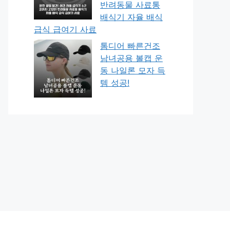
반려동물 사료통
배식기 자율 배식
급식 급여기 사료
톰디어 빠른건조
남녀공용 볼캡 운
동 나일론 모자 득
템 성공!