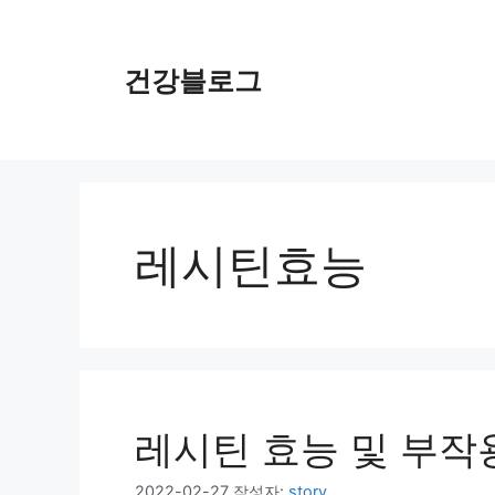
컨
텐
츠
건강블로그
로
건
너
뛰
기
레시틴효능
레시틴 효능 및 부작
2022-02-27
작성자:
story