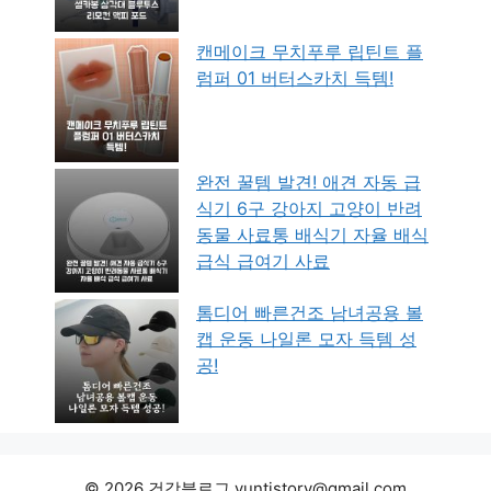
캔메이크 무치푸루 립틴트 플
럼퍼 01 버터스카치 득템!
완전 꿀템 발견! 애견 자동 급
식기 6구 강아지 고양이 반려
동물 사료통 배식기 자율 배식
급식 급여기 사료
톰디어 빠른건조 남녀공용 볼
캡 운동 나일론 모자 득템 성
공!
© 2026 건강블로그 yuntistory@gmail.com