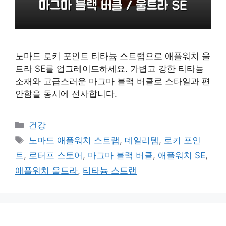
노마드 로키 포인트 티타늄 스트랩으로 애플워치 울
트라 SE를 업그레이드하세요. 가볍고 강한 티타늄
소재와 고급스러운 마그마 블랙 버클로 스타일과 편
안함을 동시에 선사합니다.
카
건강
테
태
노마드 애플워치 스트랩
,
데일리템
,
로키 포인
고
그
트
,
로터프 스토어
,
마그마 블랙 버클
,
애플워치 SE
,
리
애플워치 울트라
,
티타늄 스트랩