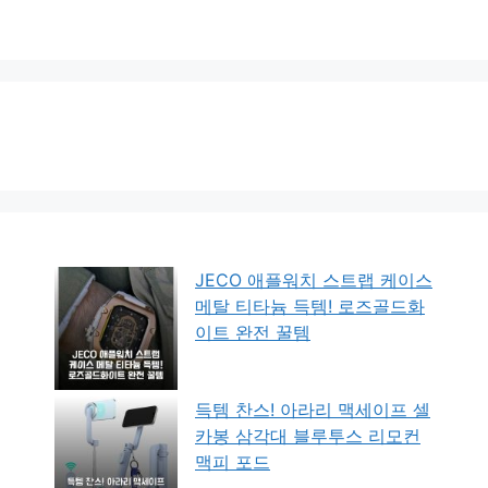
JECO 애플워치 스트랩 케이스
메탈 티타늄 득템! 로즈골드화
이트 완전 꿀템
득템 찬스! 아라리 맥세이프 셀
카봉 삼각대 블루투스 리모컨
맥피 포드