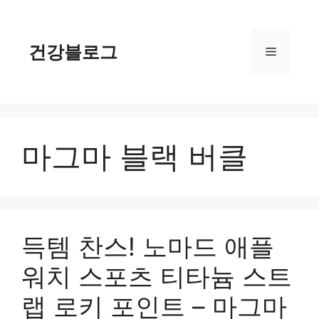
컨
텐
츠
건강블로그
메
로
건
너
뉴
뛰
기
마그마 블랙 버클
득템 찬스! 노마드 애플
워치 스포츠 티타늄 스트
랩 로키 포인트 – 마그마