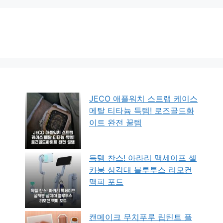
JECO 애플워치 스트랩 케이스
메탈 티타늄 득템! 로즈골드화
이트 완전 꿀템
득템 찬스! 아라리 맥세이프 셀
카봉 삼각대 블루투스 리모컨
맥피 포드
캔메이크 무치푸루 립틴트 플