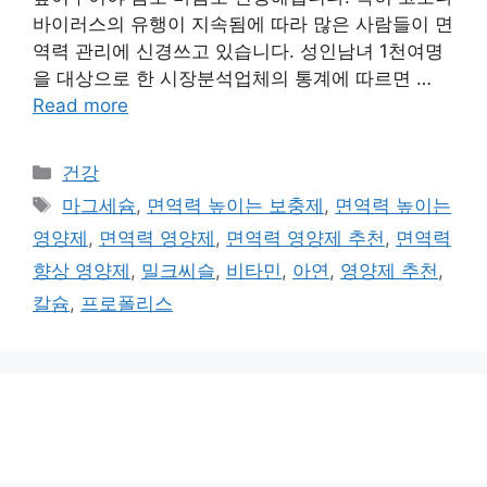
바이러스의 유행이 지속됨에 따라 많은 사람들이 면
역력 관리에 신경쓰고 있습니다. 성인남녀 1천여명
을 대상으로 한 시장분석업체의 통계에 따르면 …
Read more
카
건강
테
태
마그세슘
,
면역력 높이는 보충제
,
면역력 높이는
고
그
영양제
,
면역력 영양제
,
면역력 영양제 추천
,
면역력
리
향상 영양제
,
밀크씨슬
,
비타민
,
아연
,
영양제 추천
,
칼슘
,
프로폴리스