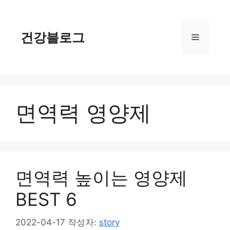
컨
텐
츠
건강블로그
메
로
건
너
뉴
뛰
기
면역력 영양제
면역력 높이는 영양제
BEST 6
2022-04-17
작성자:
story