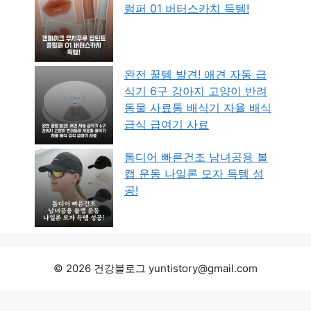
럼퍼 01 버터스카치 득템!
완전 꿀템 발견! 애견 자동 급
식기 6구 강아지 고양이 반려
동물 사료통 배식기 자율 배식
급식 급여기 사료
톰디어 빠른건조 남녀공용 볼
캡 운동 나일론 모자 득템 성
공!
© 2026 건강블로그 yuntistory@gmail.com