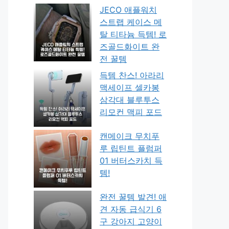
JECO 애플워치
스트랩 케이스 메
탈 티타늄 득템! 로
즈골드화이트 완
전 꿀템
득템 찬스! 아라리
맥세이프 셀카봉
삼각대 블루투스
리모컨 맥피 포드
캔메이크 무치푸
루 립틴트 플럼퍼
01 버터스카치 득
템!
완전 꿀템 발견! 애
견 자동 급식기 6
구 강아지 고양이