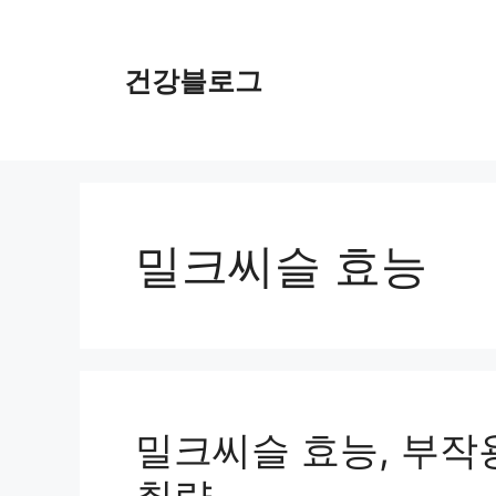
컨
텐
츠
건강블로그
로
건
너
뛰
기
밀크씨슬 효능
밀크씨슬 효능, 부작용