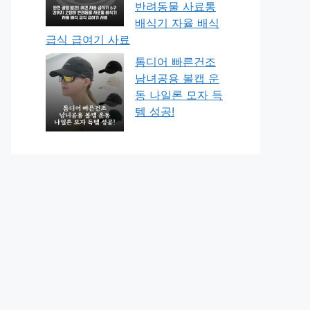
반려동물 사료통
배식기 자율 배식
급식 급여기 사료
톰디어 빠른건조
남녀공용 볼캡 운
동 나일론 모자 득
템 성공!