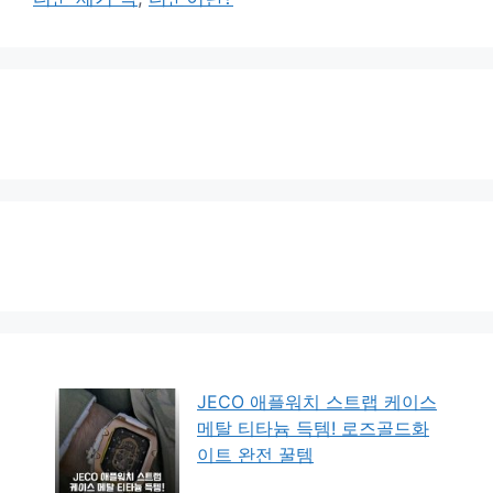
JECO 애플워치 스트랩 케이스
메탈 티타늄 득템! 로즈골드화
이트 완전 꿀템