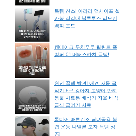
득템 찬스! 아라리 맥세이프 셀
카봉 삼각대 블루투스 리모컨
맥피 포드
캔메이크 무치푸루 립틴트 플
럼퍼 01 버터스카치 득템!
완전 꿀템 발견! 애견 자동 급
식기 6구 강아지 고양이 반려
동물 사료통 배식기 자율 배식
급식 급여기 사료
톰디어 빠른건조 남녀공용 볼
캡 운동 나일론 모자 득템 성
공!