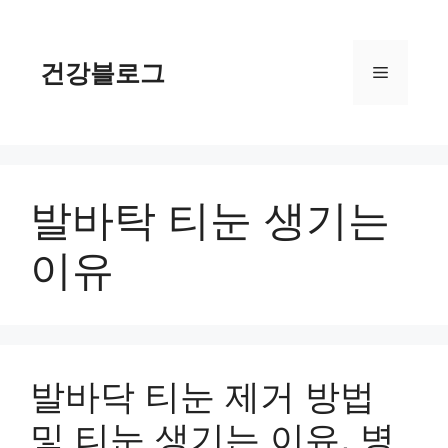
컨
텐
츠
건강블로그
메
로
건
너
뉴
뛰
기
발바탁 티눈 생기는
이유
발바닥 티눈 제거 방법
및 티눈 생기는 이유, 병