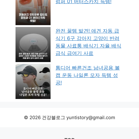
럼퍼 01 버터스카치 득템!
완전 꿀템 발견! 애견 자동 급
식기 6구 강아지 고양이 반려
동물 사료통 배식기 자율 배식
급식 급여기 사료
톰디어 빠른건조 남녀공용 볼
캡 운동 나일론 모자 득템 성
공!
© 2026 건강블로그 yuntistory@gmail.com