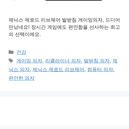
제닉스 제로드 리브체어 발받침 게이밍의자, 드디어
만났네요! 장시간 게임에도 편안함을 선사하는 최고
의 선택이에요.
카
건강
테
태
게이밍 의자
,
리클라이너 의자
,
발받침 의자
,
제
고
그
닉스 의자
,
제닉스 제로드 리브체어
,
컴퓨터 의자
,
리
편안한 의자