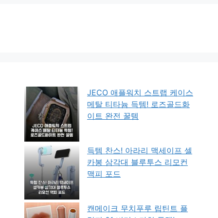
JECO 애플워치 스트랩 케이스
메탈 티타늄 득템! 로즈골드화
이트 완전 꿀템
득템 찬스! 아라리 맥세이프 셀
카봉 삼각대 블루투스 리모컨
맥피 포드
캔메이크 무치푸루 립틴트 플