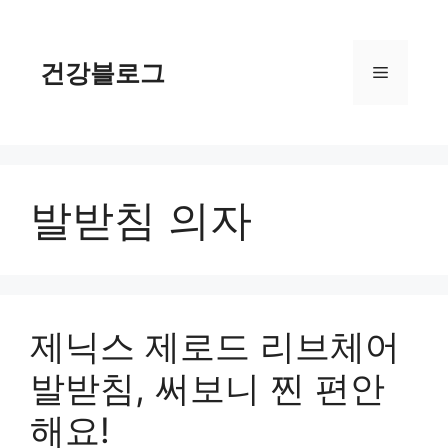
컨
텐
츠
건강블로그
메
로
건
너
뉴
뛰
기
발받침 의자
제닉스 제로드 리브체어
발받침, 써보니 찐 편안
해요!