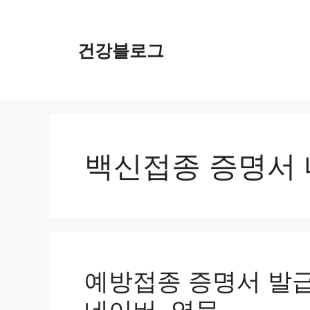
컨
텐
츠
건강블로그
로
건
너
뛰
기
백신접종 증명서 
예방접종 증명서 발급 