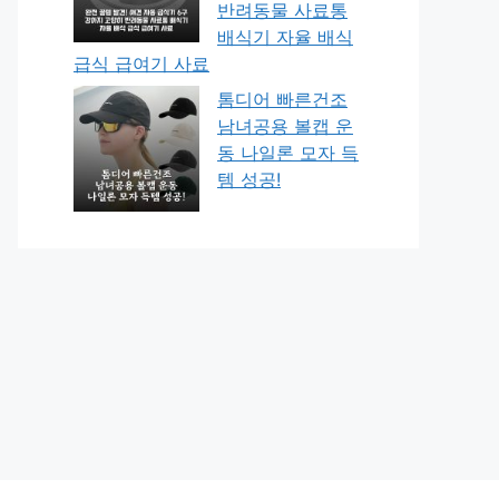
반려동물 사료통
배식기 자율 배식
급식 급여기 사료
톰디어 빠른건조
남녀공용 볼캡 운
동 나일론 모자 득
템 성공!