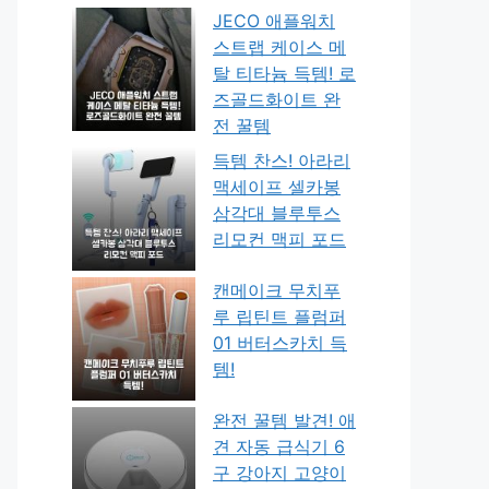
JECO 애플워치
스트랩 케이스 메
탈 티타늄 득템! 로
즈골드화이트 완
전 꿀템
득템 찬스! 아라리
맥세이프 셀카봉
삼각대 블루투스
리모컨 맥피 포드
캔메이크 무치푸
루 립틴트 플럼퍼
01 버터스카치 득
템!
완전 꿀템 발견! 애
견 자동 급식기 6
구 강아지 고양이