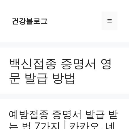
컨
텐
츠
건강블로그
메
로
건
너
뉴
뛰
기
백신접종 증명서 영
문 발급 방법
예방접종 증명서 발급 받
는 법 7가지 | 카카오, 네