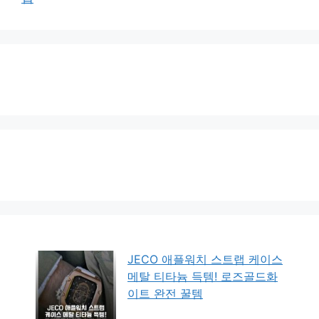
JECO 애플워치 스트랩 케이스
메탈 티타늄 득템! 로즈골드화
이트 완전 꿀템