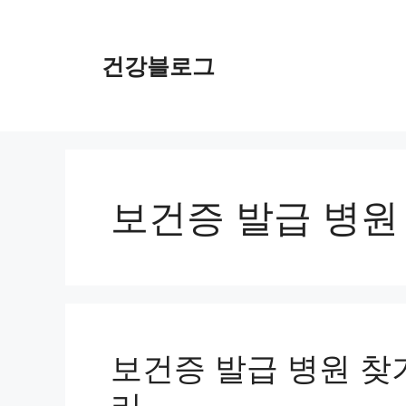
컨
텐
츠
건강블로그
로
건
너
뛰
기
보건증 발급 병원
보건증 발급 병원 찾