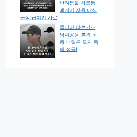
반려동물 사료통
배식기 자율 배식
급식 급여기 사료
톰디어 빠른건조
남녀공용 볼캡 운
동 나일론 모자 득
템 성공!