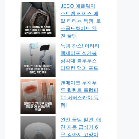
JECO 애플워치
스트랩 케이스 메
탈 티타늄 득템! 로
즈골드화이트 완
전 꿀템
득템 찬스! 아라리
맥세이프 셀카봉
삼각대 블루투스
리모컨 맥피 포드
캔메이크 무치푸
루 립틴트 플럼퍼
01 버터스카치 득
템!
완전 꿀템 발견! 애
견 자동 급식기 6
구 강아지 고양이