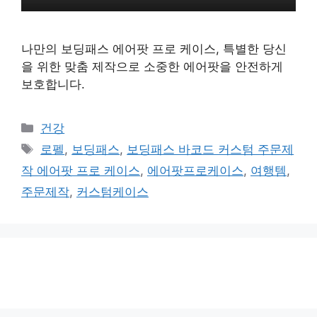
나만의 보딩패스 에어팟 프로 케이스, 특별한 당신
을 위한 맞춤 제작으로 소중한 에어팟을 안전하게
보호합니다.
카
건강
테
태
로펠
,
보딩패스
,
보딩패스 바코드 커스텀 주문제
고
그
작 에어팟 프로 케이스
,
에어팟프로케이스
,
여행템
,
리
주문제작
,
커스텀케이스