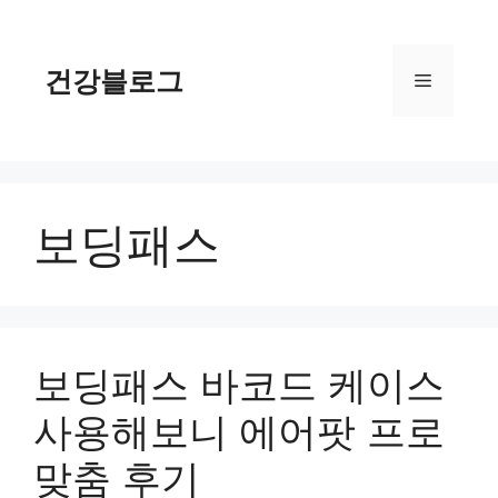
컨
텐
츠
건강블로그
메
로
건
너
뉴
뛰
기
보딩패스
보딩패스 바코드 케이스
사용해보니 에어팟 프로
맞춤 후기