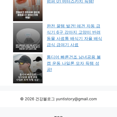
럼퍼 01 버터스카치 득템!
완전 꿀템 발견! 애견 자동 급
식기 6구 강아지 고양이 반려
동물 사료통 배식기 자율 배식
급식 급여기 사료
톰디어 빠른건조 남녀공용 볼
캡 운동 나일론 모자 득템 성
공!
© 2026 건강블로그 yuntistory@gmail.com