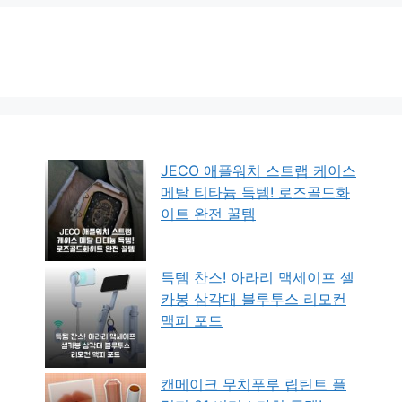
JECO 애플워치 스트랩 케이스
메탈 티타늄 득템! 로즈골드화
이트 완전 꿀템
득템 찬스! 아라리 맥세이프 셀
카봉 삼각대 블루투스 리모컨
맥피 포드
캔메이크 무치푸루 립틴트 플