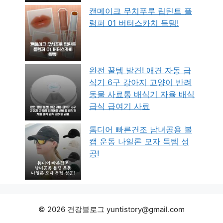
캔메이크 무치푸루 립틴트 플
럼퍼 01 버터스카치 득템!
완전 꿀템 발견! 애견 자동 급
식기 6구 강아지 고양이 반려
동물 사료통 배식기 자율 배식
급식 급여기 사료
톰디어 빠른건조 남녀공용 볼
캡 운동 나일론 모자 득템 성
공!
© 2026 건강블로그 yuntistory@gmail.com