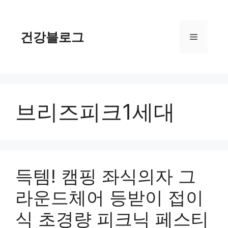
컨
텐
츠
건강블로그
메
로
건
너
뉴
뛰
기
브리즈피크1세대
득템! 캠핑 좌식의자 그
라운드체어 등받이 접이
식 초경량 피크닉 페스티