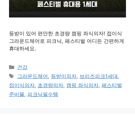
등받이 있어 편안한 초경량 캠핑 좌식의자! 접이식
그라운드체어로 피크닉, 페스티벌 어디든 간편하게
휴대하세요.
카
건강
테
태
그라운드체어
,
등받이의자
,
브리즈피크1세대
,
고
그
접이식의자
,
초경량의자
,
캠핑 좌식의자
,
페스티벌
리
준비물
,
피크닉필수템