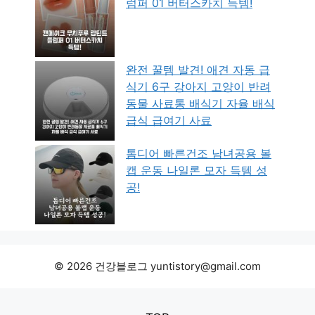
럼퍼 01 버터스카치 득템!
완전 꿀템 발견! 애견 자동 급
식기 6구 강아지 고양이 반려
동물 사료통 배식기 자율 배식
급식 급여기 사료
톰디어 빠른건조 남녀공용 볼
캡 운동 나일론 모자 득템 성
공!
© 2026 건강블로그 yuntistory@gmail.com