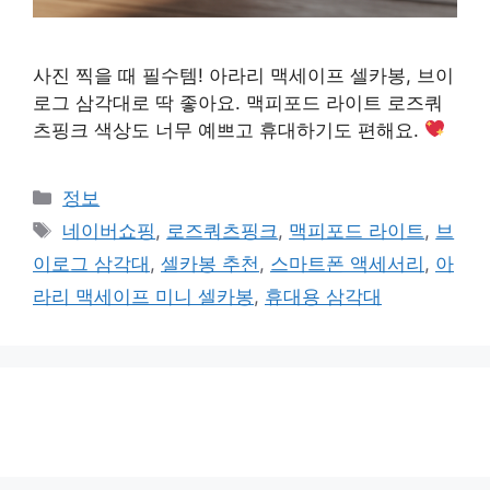
사진 찍을 때 필수템! 아라리 맥세이프 셀카봉, 브이
로그 삼각대로 딱 좋아요. 맥피포드 라이트 로즈쿼
츠핑크 색상도 너무 예쁘고 휴대하기도 편해요.
카
정보
테
태
네이버쇼핑
,
로즈쿼츠핑크
,
맥피포드 라이트
,
브
고
그
이로그 삼각대
,
셀카봉 추천
,
스마트폰 액세서리
,
아
리
라리 맥세이프 미니 셀카봉
,
휴대용 삼각대