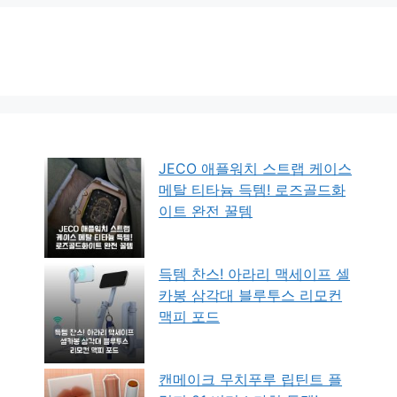
JECO 애플워치 스트랩 케이스
메탈 티타늄 득템! 로즈골드화
이트 완전 꿀템
득템 찬스! 아라리 맥세이프 셀
카봉 삼각대 블루투스 리모컨
맥피 포드
캔메이크 무치푸루 립틴트 플