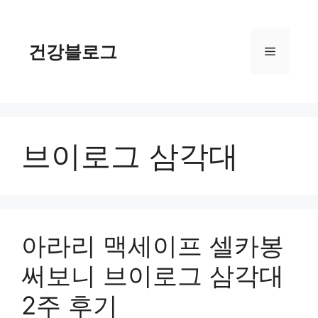
컨
텐
츠
건강블로그
메
로
건
너
뉴
뛰
기
브이로그 삼각대
아라리 맥세이프 셀카봉
써보니 브이로그 삼각대
2주 후기