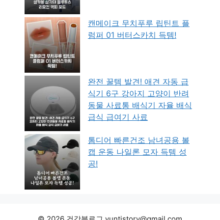
캔메이크 무치푸루 립틴트 플
럼퍼 01 버터스카치 득템!
완전 꿀템 발견! 애견 자동 급
식기 6구 강아지 고양이 반려
동물 사료통 배식기 자율 배식
급식 급여기 사료
톰디어 빠른건조 남녀공용 볼
캡 운동 나일론 모자 득템 성
공!
© 2026 건강블로그 yuntistory@gmail.com