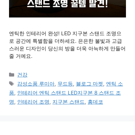
엔틱한 인테리어 완성! LED 지구본 스탠드 조명으
로 공간에 특별함을 더하세요. 은은한 불빛과 고급
스러운 디자인이 당신의 방을 더욱 아늑하게 만들어
줄 거예요.
카
건강
테
태
감성소품 루미아
,
무드등
,
블로그 마켓
,
엔틱 소
고
그
품
,
인테리어 엔틱 스탠드 LED지구본 8 스탠드 조
리
명
,
인테리어 조명
,
지구본 스탠드
,
홈데코