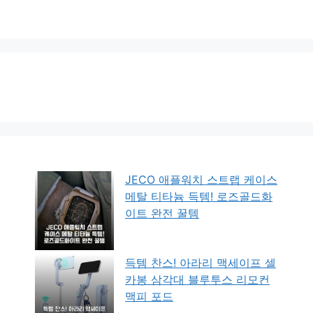
JECO 애플워치 스트랩 케이스
메탈 티타늄 득템! 로즈골드화
이트 완전 꿀템
득템 찬스! 아라리 맥세이프 셀
카봉 삼각대 블루투스 리모컨
맥피 포드