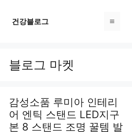
컨
텐
츠
건강블로그
메
로
건
너
뉴
뛰
기
블로그 마켓
감성소품 루미아 인테리
어 엔틱 스탠드 LED지구
본 8 스탠드 조명 꿀템 발