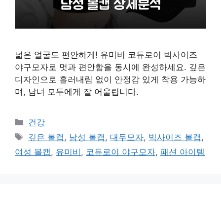
넓은 얼굴도 편안하게! 유미비 코듀로이 빅사이즈
야구모자로 멋과 편안함을 동시에 완성하세요. 깊은
디자인으로 흘러내림 없이 안정감 있게 착용 가능하
며, 남녀 모두에게 잘 어울립니다.
카
건강
테
태
깊은 볼캡
,
남성 볼캡
,
대두모자
,
빅사이즈 볼캡
,
고
그
여성 볼캡
,
유미비
,
코듀로이 야구모자
,
패션 아이템
리