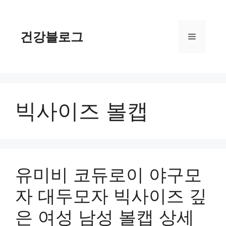
컨
텐
츠
건강블로그
메
로
건
너
뉴
뛰
기
빅사이즈 볼캡
유미비 코듀로이 야구모
자 대두모자 빅사이즈 깊
은 여성 남성 볼캡 상세