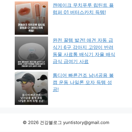
캔메이크 무치푸루 립틴트 플
럼퍼 01 버터스카치 득템!
완전 꿀템 발견! 애견 자동 급
식기 6구 강아지 고양이 반려
동물 사료통 배식기 자율 배식
급식 급여기 사료
톰디어 빠른건조 남녀공용 볼
캡 운동 나일론 모자 득템 성
공!
© 2026 건강블로그 yuntistory@gmail.com