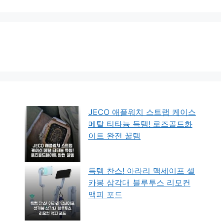
JECO 애플워치 스트랩 케이스
메탈 티타늄 득템! 로즈골드화
이트 완전 꿀템
득템 찬스! 아라리 맥세이프 셀
카봉 삼각대 블루투스 리모컨
맥피 포드