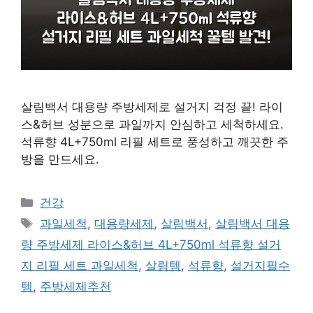
살림백서 대용량 주방세제로 설거지 걱정 끝! 라이
스&허브 성분으로 과일까지 안심하고 세척하세요.
석류향 4L+750ml 리필 세트로 풍성하고 깨끗한 주
방을 만드세요.
카
건강
테
태
과일세척
,
대용량세제
,
살림백서
,
살림백서 대용
고
그
량 주방세제 라이스&허브 4L+750ml 석류향 설거
리
지 리필 세트 과일세척
,
살림템
,
석류향
,
설거지필수
템
,
주방세제추천