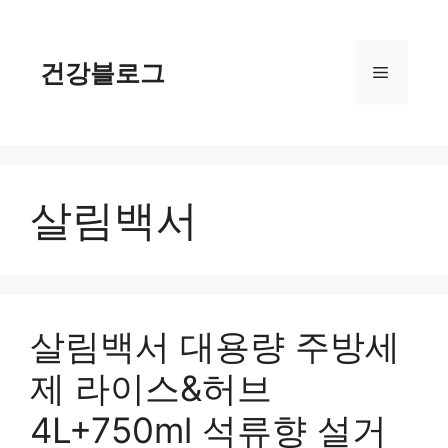
컨
텐
츠
건강블로그
메
로
건
너
뉴
뛰
기
살림백서
살림백서 대용량 주방세
제 라이스&허브
4L+750ml 석류향 설거