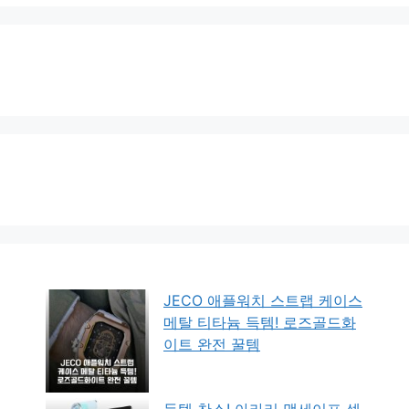
JECO 애플워치 스트랩 케이스
메탈 티타늄 득템! 로즈골드화
이트 완전 꿀템
득템 찬스! 아라리 맥세이프 셀