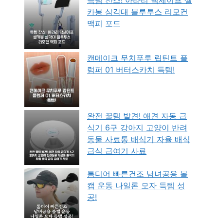
카봉 삼각대 블루투스 리모컨
맥피 포드
캔메이크 무치푸루 립틴트 플
럼퍼 01 버터스카치 득템!
완전 꿀템 발견! 애견 자동 급
식기 6구 강아지 고양이 반려
동물 사료통 배식기 자율 배식
급식 급여기 사료
톰디어 빠른건조 남녀공용 볼
캡 운동 나일론 모자 득템 성
공!