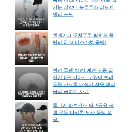
카봉 삼각대 블루투스 리모컨
맥피 포드
캔메이크 무치푸루 립틴트 플
럼퍼 01 버터스카치 득템!
완전 꿀템 발견! 애견 자동 급
식기 6구 강아지 고양이 반려
동물 사료통 배식기 자율 배식
급식 급여기 사료
톰디어 빠른건조 남녀공용 볼
캡 운동 나일론 모자 득템 성
공!