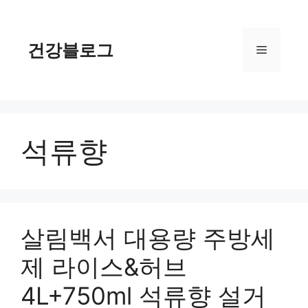
컨
텐
츠
건강블로그
메
로
건
너
뉴
뛰
기
석류향
살림백서 대용량 주방세
제 라이스&허브
4L+750ml 석류향 설거