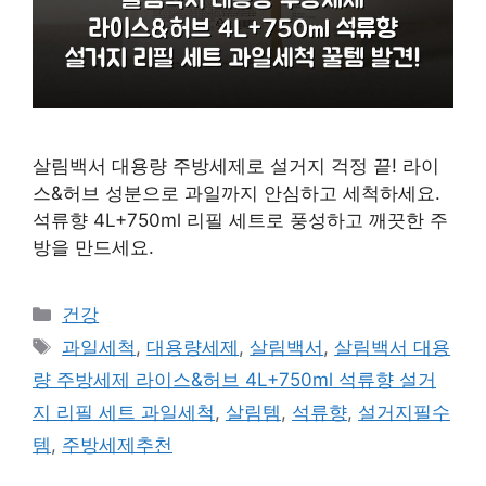
살림백서 대용량 주방세제로 설거지 걱정 끝! 라이
스&허브 성분으로 과일까지 안심하고 세척하세요.
석류향 4L+750ml 리필 세트로 풍성하고 깨끗한 주
방을 만드세요.
카
건강
테
태
과일세척
,
대용량세제
,
살림백서
,
살림백서 대용
고
그
량 주방세제 라이스&허브 4L+750ml 석류향 설거
리
지 리필 세트 과일세척
,
살림템
,
석류향
,
설거지필수
템
,
주방세제추천