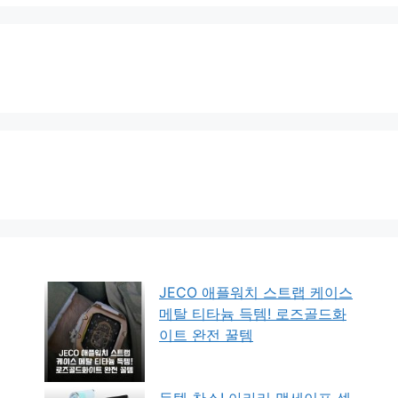
JECO 애플워치 스트랩 케이스
메탈 티타늄 득템! 로즈골드화
이트 완전 꿀템
득템 찬스! 아라리 맥세이프 셀