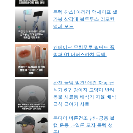
득템 찬스! 아라리 맥세이프 셀
카봉 삼각대 블루투스 리모컨
맥피 포드
캔메이크 무치푸루 립틴트 플
럼퍼 01 버터스카치 득템!
완전 꿀템 발견! 애견 자동 급
식기 6구 강아지 고양이 반려
동물 사료통 배식기 자율 배식
급식 급여기 사료
톰디어 빠른건조 남녀공용 볼
캡 운동 나일론 모자 득템 성
공!