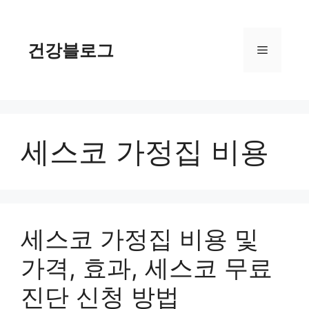
컨
텐
츠
건강블로그
메
로
건
너
뉴
뛰
기
세스코 가정집 비용
세스코 가정집 비용 및
가격, 효과, 세스코 무료
진단 신청 방법