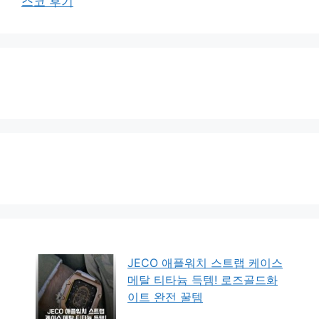
스코 후기
JECO 애플워치 스트랩 케이스
메탈 티타늄 득템! 로즈골드화
이트 완전 꿀템