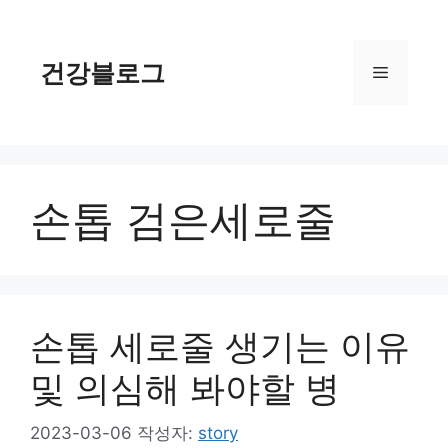
컨
텐
츠
건강블로그
메
로
건
너
뉴
뛰
기
손톱 검은세로줄
손톱 세로줄 생기는 이유
및 의심해 봐야할 병
2023-03-06
작성자:
story