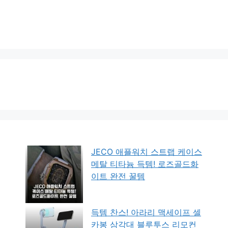
JECO 애플워치 스트랩 케이스
메탈 티타늄 득템! 로즈골드화
이트 완전 꿀템
득템 찬스! 아라리 맥세이프 셀
카봉 삼각대 블루투스 리모컨