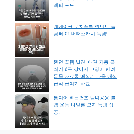
맥피 포드
캔메이크 무치푸루 립틴트 플
럼퍼 01 버터스카치 득템!
완전 꿀템 발견! 애견 자동 급
식기 6구 강아지 고양이 반려
동물 사료통 배식기 자율 배식
급식 급여기 사료
톰디어 빠른건조 남녀공용 볼
캡 운동 나일론 모자 득템 성
공!