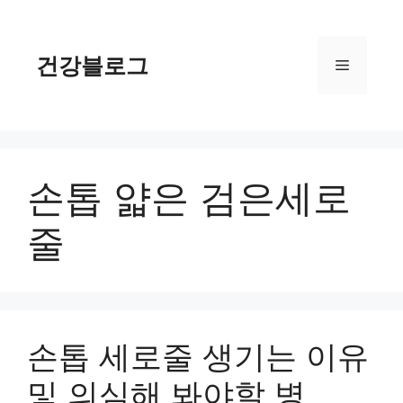
컨
텐
츠
건강블로그
메
로
건
너
뉴
뛰
기
손톱 얇은 검은세로
줄
손톱 세로줄 생기는 이유
및 의심해 봐야할 병