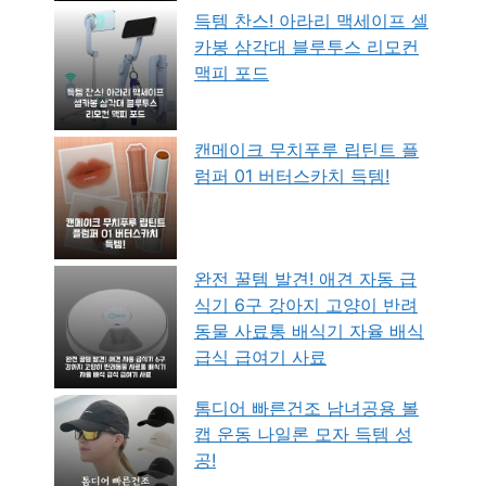
득템 찬스! 아라리 맥세이프 셀
카봉 삼각대 블루투스 리모컨
맥피 포드
캔메이크 무치푸루 립틴트 플
럼퍼 01 버터스카치 득템!
완전 꿀템 발견! 애견 자동 급
식기 6구 강아지 고양이 반려
동물 사료통 배식기 자율 배식
급식 급여기 사료
톰디어 빠른건조 남녀공용 볼
캡 운동 나일론 모자 득템 성
공!