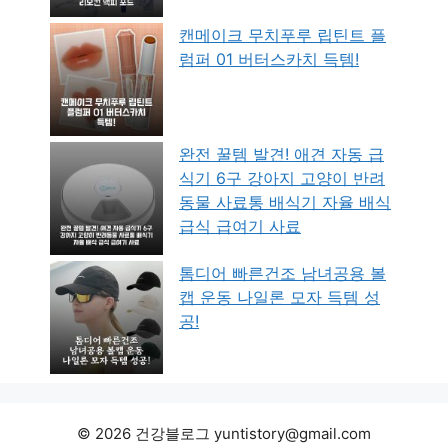
캔메이크 무치푸루 립틴트 플
럼퍼 01 버터스카치 득템!
완전 꿀템 발견! 애견 자동 급
식기 6구 강아지 고양이 반려
동물 사료통 배식기 자율 배식
급식 급여기 사료
톰디어 빠른건조 남녀공용 볼
캡 운동 나일론 모자 득템 성
공!
© 2026 건강블로그 yuntistory@gmail.com