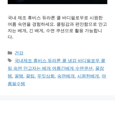
국내 제조 휴비스 듀라론 쿨 바디필로우로 시원한
여름 숙면을 경험하세요. 쿨링감과 편안함으로 안고
자는 베개, 긴 배게, 수면 쿠션으로 활용 가능합니
다.
카
건강
테
태
국내제조 휴비스 듀라론 쿨 냉감 바디필로우 쿨
고
그
링 숙면 안고자는 베개 여름긴배게 수면쿠션
,
꿀잠
리
템
,
꿀템
,
꿀팁
,
두잇상회
,
숙면베개
,
시원한베개
,
여
름필수템