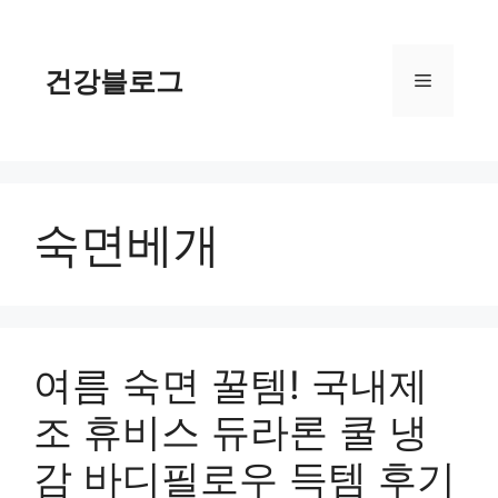
컨
텐
츠
건강블로그
메
로
건
너
뉴
뛰
기
숙면베개
여름 숙면 꿀템! 국내제
조 휴비스 듀라론 쿨 냉
감 바디필로우 득템 후기