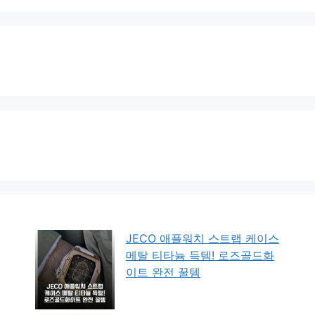
JECO 애플워치 스트랩 케이스
메탈 티타늄 득템! 로즈골드화
이트 완전 꿀템