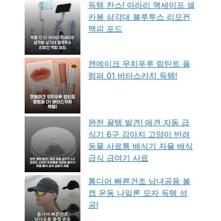
득템 찬스! 아라리 맥세이프 셀
카봉 삼각대 블루투스 리모컨
맥피 포드
캔메이크 무치푸루 립틴트 플
럼퍼 01 버터스카치 득템!
완전 꿀템 발견! 애견 자동 급
식기 6구 강아지 고양이 반려
동물 사료통 배식기 자율 배식
급식 급여기 사료
톰디어 빠른건조 남녀공용 볼
캡 운동 나일론 모자 득템 성
공!