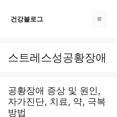
컨
텐
츠
건강블로그
메
로
건
너
뉴
뛰
기
스트레스성공황장애
공황장애 증상 및 원인,
자가진단, 치료, 약, 극복
방법