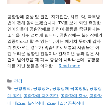
공황장애 증상 및 원인, 자가진단, 치료, 약, 극복방
법에 관해 알아보겠습니다. TV를 보게 되면 유명한
연예인들이 공황장애로 인하여 활동을 중단한다는
소식을 자주 접하게 됩니다. 공황장애는 불안장애의
일종이라고 할 수 있는데, 이는 예기치 못하게 갑자
기 찾아오는 경우가 많습니다. 보통의 사람들은 어
떤 두려운 상황인 전쟁이나 천재지변 등과 같은 사
건이 벌어졌을 때 패닉 증상이 나타나는데, 공황장
애를 지닌 분들은 어떠한 …
Read more
카
건강
테
태
공황발작
,
공황장애
,
공황장애 극복방법
,
공황장
고
그
애 원인
,
공황장애 자가진단
,
공황장애 증상
,
공황장
리
애 테스트
,
불안장애
,
스트레스성공황장애