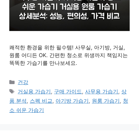
쾌적한 환경을 위한 필수템! 사무실, 아기방, 거실,
원룸 어디든 OK. 간편한 청소로 위생까지 책임지는
똑똑한 가습기를 만나보세요.
카
건강
테
태
거실용 가습기
,
구매 가이드
,
사무용 가습기
,
상
고
그
품 분석
,
스펙 비교
,
아기방 가습기
,
원룸 가습기
,
청
리
소 쉬운 가습기