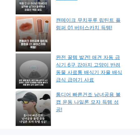
캔메이크 무치푸루 립틴트 플
럼퍼 01 버터스카치 득템!
완전 꿀템 발견! 애견 자동 급
식기 6구 강아지 고양이 반려
동물 사료통 배식기 자율 배식
급식 급여기 사료
톰디어 빠른건조 남녀공용 볼
캡 운동 나일론 모자 득템 성
공!