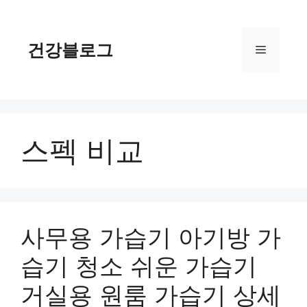
컨
텐
츠
건강블로그
메
로
건
너
뉴
뛰
기
스펙 비교
사무용 가습기 아기방 가
습기 청소 쉬운 가습기
거실용 원룸 가습기 상세