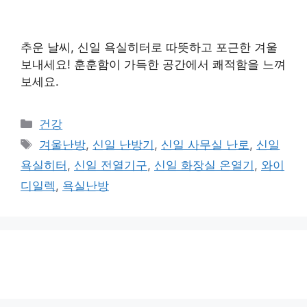
추운 날씨, 신일 욕실히터로 따뜻하고 포근한 겨울
보내세요! 훈훈함이 가득한 공간에서 쾌적함을 느껴
보세요.
카
건강
테
태
겨울난방
,
신일 난방기
,
신일 사무실 난로
,
신일
고
그
욕실히터
,
신일 전열기구
,
신일 화장실 온열기
,
와이
리
디일렉
,
욕실난방