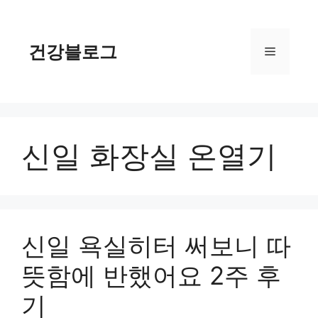
컨
텐
츠
건강블로그
메
로
건
너
뉴
뛰
기
신일 화장실 온열기
신일 욕실히터 써보니 따
뜻함에 반했어요 2주 후
기