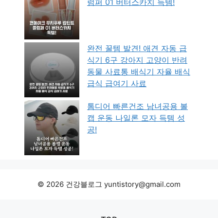
럼퍼 01 버터스카치 득템!
완전 꿀템 발견! 애견 자동 급
식기 6구 강아지 고양이 반려
동물 사료통 배식기 자율 배식
급식 급여기 사료
톰디어 빠른건조 남녀공용 볼
캡 운동 나일론 모자 득템 성
공!
© 2026 건강블로그 yuntistory@gmail.com