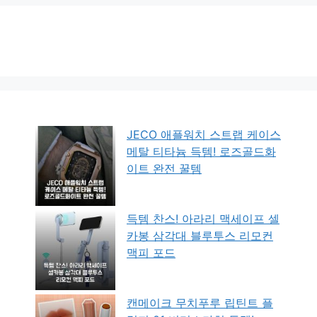
JECO 애플워치 스트랩 케이스
메탈 티타늄 득템! 로즈골드화
이트 완전 꿀템
득템 찬스! 아라리 맥세이프 셀
카봉 삼각대 블루투스 리모컨
맥피 포드
캔메이크 무치푸루 립틴트 플