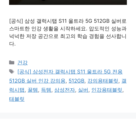
[공식] 삼성 갤럭시탭 S11 울트라 5G 512GB 실버로
스마트한 인강 생활을 시작하세요. 압도적인 성능과
넉넉한 저장 공간으로 최고의 학습 경험을 선사합니
다.
카
건강
테
태
[공식] 삼성전자 갤럭시탭 S11 울트라 5G 전용
고
그
512GB 실버 인강 강의용
,
512GB
,
강의용태블릿
,
갤
리
럭시탭
,
꿀템
,
득템
,
삼성전자
,
실버
,
인강용태블릿
,
태블릿