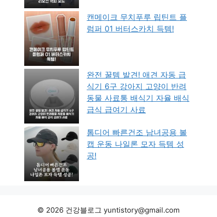
캔메이크 무치푸루 립틴트 플
럼퍼 01 버터스카치 득템!
완전 꿀템 발견! 애견 자동 급
식기 6구 강아지 고양이 반려
동물 사료통 배식기 자율 배식
급식 급여기 사료
톰디어 빠른건조 남녀공용 볼
캡 운동 나일론 모자 득템 성
공!
© 2026 건강블로그 yuntistory@gmail.com