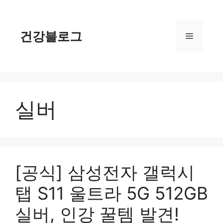
컨
텐
츠
건강블로그
메
로
건
너
뉴
뛰
기
실버
[공식] 삼성전자 갤럭시
탭 S11 울트라 5G 512GB
실버, 인강 꿀템 발견!