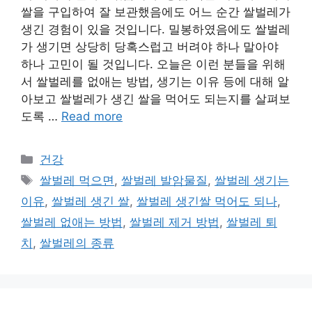
쌀을 구입하여 잘 보관했음에도 어느 순간 쌀벌레가
생긴 경험이 있을 것입니다. 밀봉하였음에도 쌀벌레
가 생기면 상당히 당혹스럽고 버려야 하나 말아야
하나 고민이 될 것입니다. 오늘은 이런 분들을 위해
서 쌀벌레를 없애는 방법, 생기는 이유 등에 대해 알
아보고 쌀벌레가 생긴 쌀을 먹어도 되는지를 살펴보
도록 …
Read more
카
건강
테
태
쌀벌레 먹으면
,
쌀벌레 발암물질
,
쌀벌레 생기는
고
그
이유
,
쌀벌레 생긴 쌀
,
쌀벌레 생긴쌀 먹어도 되나
,
리
쌀벌레 없애는 방법
,
쌀벌레 제거 방법
,
쌀벌레 퇴
치
,
쌀벌레의 종류