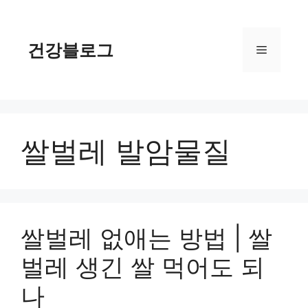
컨
텐
츠
건강블로그
메
로
건
너
뉴
뛰
기
쌀벌레 발암물질
쌀벌레 없애는 방법 | 쌀
벌레 생긴 쌀 먹어도 되
나