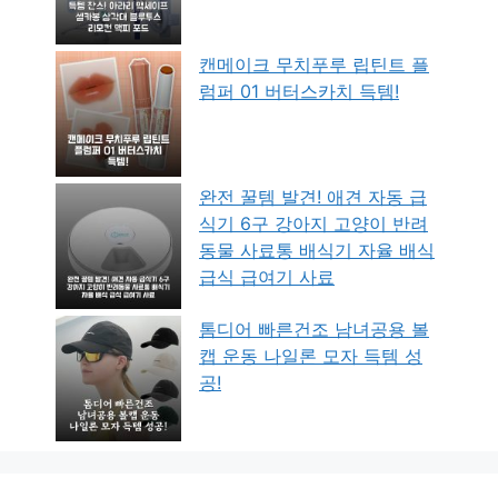
캔메이크 무치푸루 립틴트 플
럼퍼 01 버터스카치 득템!
완전 꿀템 발견! 애견 자동 급
식기 6구 강아지 고양이 반려
동물 사료통 배식기 자율 배식
급식 급여기 사료
톰디어 빠른건조 남녀공용 볼
캡 운동 나일론 모자 득템 성
공!