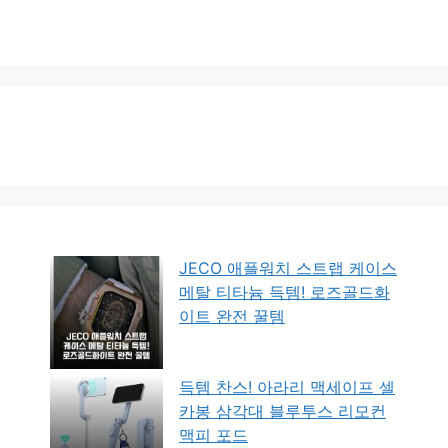
JECO 애플워치 스트랩 케이스
메탈 티타늄 득템! 로즈골드화
이트 완전 꿀템
득템 찬스! 아라리 맥세이프 셀
카봉 삼각대 블루투스 리모컨
맥피 포드