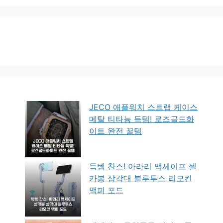
JECO 애플워치 스트랩 케이스
메탈 티타늄 득템! 로즈골드화
이트 완전 꿀템
득템 찬스! 아라리 맥세이프 셀
카봉 삼각대 블루투스 리모컨
맥피 포드