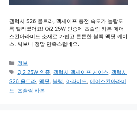
갤럭시 S26 울트라, 맥세이프 충전 속도가 놀랍도
록 빨라졌어요! Qi2 25W 인증에 초슬림 카본 에어
스킨아라미드 소재로 가볍고 튼튼한 블랙 맥핏 케이
스, 써보니 정말 만족스럽네요.
카
정보
테
태
Qi2 25W 인증
,
갤럭시 맥세이프 케이스
,
갤럭시
고
그
S26 울트라
,
맥핏
,
블랙
,
아라미드
,
에어스킨아라미
리
드
,
초슬림 카본