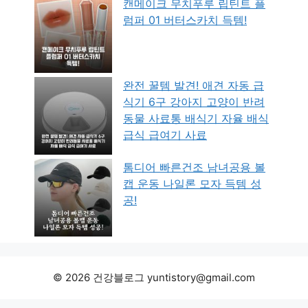
캔메이크 무치푸루 립틴트 플
럼퍼 01 버터스카치 득템!
완전 꿀템 발견! 애견 자동 급
식기 6구 강아지 고양이 반려
동물 사료통 배식기 자율 배식
급식 급여기 사료
톰디어 빠른건조 남녀공용 볼
캡 운동 나일론 모자 득템 성
공!
© 2026 건강블로그 yuntistory@gmail.com