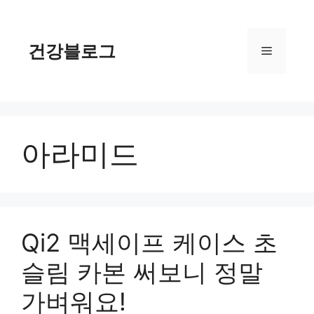
컨
텐
츠
건강블로그
메
로
건
너
뉴
뛰
기
아라미드
Qi2 맥세이프 케이스 초
슬림 카본 써보니 정말
가벼워요!