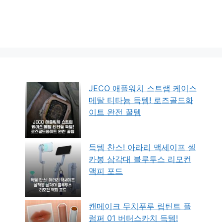
JECO 애플워치 스트랩 케이스
메탈 티타늄 득템! 로즈골드화
이트 완전 꿀템
득템 찬스! 아라리 맥세이프 셀
카봉 삼각대 블루투스 리모컨
맥피 포드
캔메이크 무치푸루 립틴트 플
럼퍼 01 버터스카치 득템!