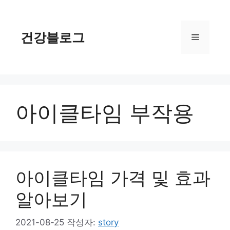
컨
텐
츠
건강블로그
메
로
건
너
뉴
뛰
기
아이클타임 부작용
아이클타임 가격 및 효과
알아보기
2021-08-25
작성자:
story