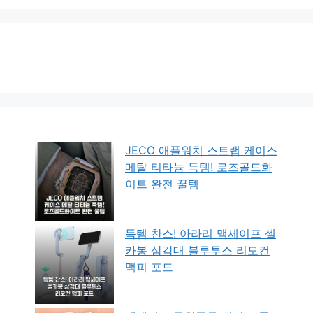
JECO 애플워치 스트랩 케이스
메탈 티타늄 득템! 로즈골드화
이트 완전 꿀템
득템 찬스! 아라리 맥세이프 셀
카봉 삼각대 블루투스 리모컨
맥피 포드