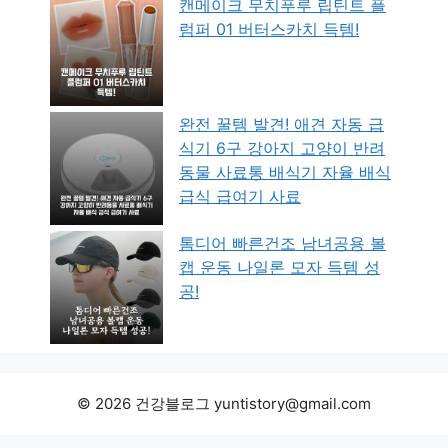
캔메이크 무치푸루 립틴트 플
럼퍼 01 버터스카치 득템!
완전 꿀템 발견! 애견 자동 급
식기 6구 강아지 고양이 반려
동물 사료통 배식기 자율 배식
급식 급여기 사료
톰디어 빠른건조 남녀공용 볼
캡 운동 나일론 모자 득템 성
공!
© 2026 건강블로그 yuntistory@gmail.com