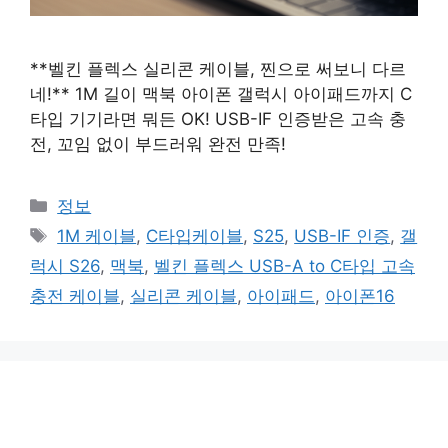
**벨킨 플렉스 실리콘 케이블, 찐으로 써보니 다르
네!** 1M 길이 맥북 아이폰 갤럭시 아이패드까지 C
타입 기기라면 뭐든 OK! USB-IF 인증받은 고속 충
전, 꼬임 없이 부드러워 완전 만족!
카
정보
테
태
1M 케이블
,
C타입케이블
,
S25
,
USB-IF 인증
,
갤
고
그
럭시 S26
,
맥북
,
벨킨 플렉스 USB-A to C타입 고속
리
충전 케이블
,
실리콘 케이블
,
아이패드
,
아이폰16