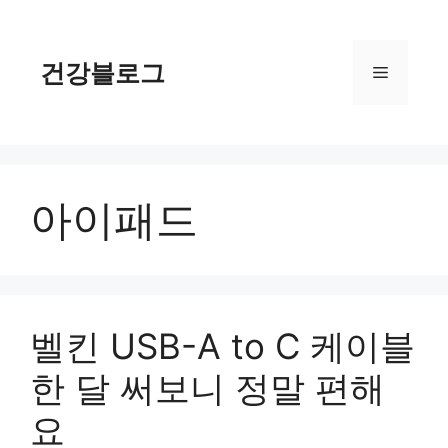
컨
텐
츠
건강블로그
메
로
건
너
뉴
뛰
기
아이패드
벨킨 USB-A to C 케이블
한 달 써보니 정말 편해
요