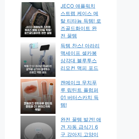
JECO 애플워치
스트랩 케이스 메
탈 티타늄 득템! 로
즈골드화이트 완
전 꿀템
득템 찬스! 아라리
맥세이프 셀카봉
삼각대 블루투스
리모컨 맥피 포드
캔메이크 무치푸
루 립틴트 플럼퍼
01 버터스카치 득
템!
완전 꿀템 발견! 애
견 자동 급식기 6
구 강아지 고양이