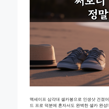
맥세이프 삼각대 셀카봉으로 인생샷 건졌어요!
드 프로 덕분에 혼자서도 완벽한 셀카 완성!