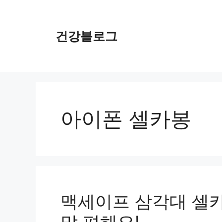
컨
텐
츠
건강블로그
로
건
너
뛰
기
아이폰 셀카봉
맥세이프 삼각대 셀카봉