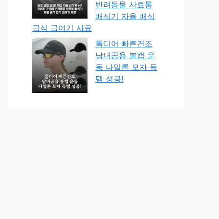
반려동물 사료통
배식기 자율 배식
급식 급여기 사료
톰디어 빠른건조
남녀공용 볼캡 운
동 나일론 모자 득
템 성공!