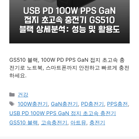
GS510 블랙, 100W PD PPS GaN 접지 초고속 충
전기로 노트북, 스마트폰까지 안전하고 빠르게 충전
하세요.
카
건강
테
태
100W충전기
,
GaN충전기
,
PD충전기
,
PPS충전
,
고
그
USB PD 100W PPS GaN 접지 초고속 충전기
리
GS510 블랙
,
고속충전기
,
아트뮤
,
충전기