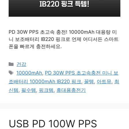
PD 30W PPS 초고속 충전! 10000mAh 대용량 미
니 보조배터리 IB220 핑크로 언제 어디서든 스마트
폰을 빠르게 충전하세요.
카
건강
테
태
10000mAh
,
PD 30W PPS 초고속충전 미니 보
고
그
조배터리 10000mAh IB220 핑크
,
꿀템
,
아트뮤
,
최
리
신템
,
필수템
,
핑크템
,
휴대용충전기
USB PD 100W PPS