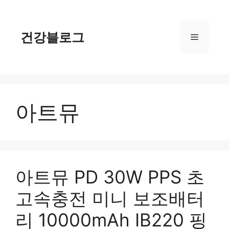
컨
텐
츠
건강블로그
메
로
건
너
뉴
뛰
기
아트뮤
아트뮤 PD 30W PPS 초
고속충전 미니 보조배터
리 10000mAh IB220 핑