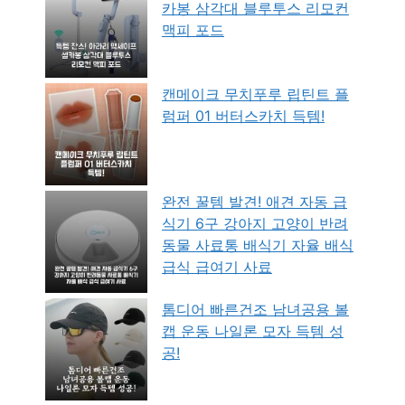
카봉 삼각대 블루투스 리모컨
맥피 포드
캔메이크 무치푸루 립틴트 플
럼퍼 01 버터스카치 득템!
완전 꿀템 발견! 애견 자동 급
식기 6구 강아지 고양이 반려
동물 사료통 배식기 자율 배식
급식 급여기 사료
톰디어 빠른건조 남녀공용 볼
캡 운동 나일론 모자 득템 성
공!