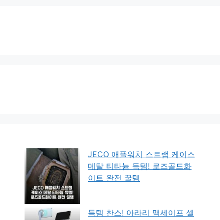
JECO 애플워치 스트랩 케이스
메탈 티타늄 득템! 로즈골드화
이트 완전 꿀템
득템 찬스! 아라리 맥세이프 셀