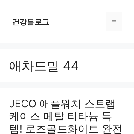
컨
텐
츠
건강블로그
메
로
건
너
뉴
뛰
기
애차드밀 44
JECO 애플워치 스트랩
케이스 메탈 티타늄 득
템! 로즈골드화이트 완전