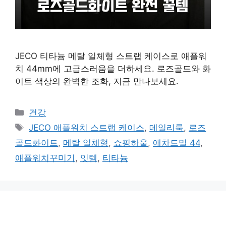
JECO 티타늄 메탈 일체형 스트랩 케이스로 애플워
치 44mm에 고급스러움을 더하세요. 로즈골드와 화
이트 색상의 완벽한 조화, 지금 만나보세요.
카
건강
테
태
JECO 애플워치 스트랩 케이스
,
데일리룩
,
로즈
고
그
골드화이트
,
메탈 일체형
,
쇼핑하울
,
애차드밀 44
,
리
애플워치꾸미기
,
잇템
,
티타늄