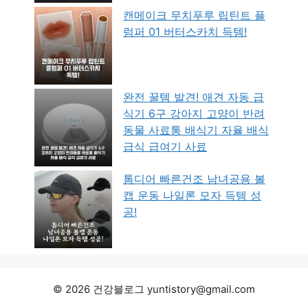
캔메이크 무치푸루 립틴트 플
럼퍼 01 버터스카치 득템!
완전 꿀템 발견! 애견 자동 급
식기 6구 강아지 고양이 반려
동물 사료통 배식기 자율 배식
급식 급여기 사료
톰디어 빠른건조 남녀공용 볼
캡 운동 나일론 모자 득템 성
공!
© 2026 건강블로그 yuntistory@gmail.com