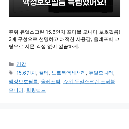
쥬위 듀얼스크린 15.6인치 포터블 모니터 보호필름!
2매 구성으로 선명하고 쾌적한 사용감, 올레포빅 코
팅으로 지문 걱정 없이 깔끔하게.
카
건강
테
태
15.6인치
,
꿀템
,
노트북액세서리
,
듀얼모니터
,
고
그
액정보호필름
,
올레포빅
,
쥬위 듀얼스크린 포터블
리
모니터
,
힐링쉴드