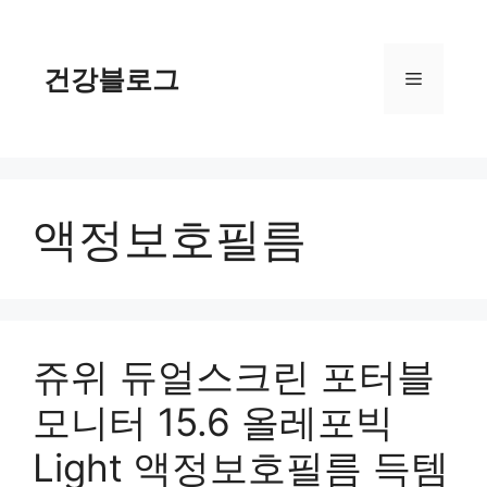
컨
텐
츠
건강블로그
메
로
건
너
뉴
뛰
기
액정보호필름
쥬위 듀얼스크린 포터블
모니터 15.6 올레포빅
Light 액정보호필름 득템