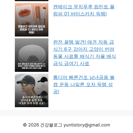
캔메이크 무치푸루 립틴트 플
럼퍼 01 버터스카치 득템!
완전 꿀템 발견! 애견 자동 급
식기 6구 강아지 고양이 반려
동물 사료통 배식기 자율 배식
급식 급여기 사료
톰디어 빠른건조 남녀공용 볼
캡 운동 나일론 모자 득템 성
공!
© 2026 건강블로그 yuntistory@gmail.com