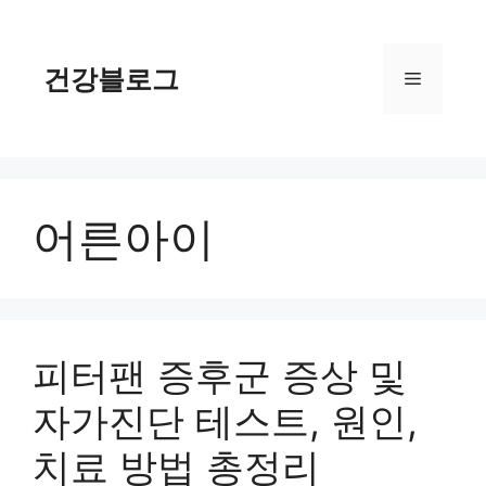
컨
텐
츠
건강블로그
메
로
건
너
뉴
뛰
기
어른아이
피터팬 증후군 증상 및
자가진단 테스트, 원인,
치료 방법 총정리