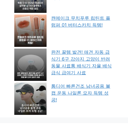
캔메이크 무치푸루 립틴트 플
럼퍼 01 버터스카치 득템!
완전 꿀템 발견! 애견 자동 급
식기 6구 강아지 고양이 반려
동물 사료통 배식기 자율 배식
급식 급여기 사료
톰디어 빠른건조 남녀공용 볼
캡 운동 나일론 모자 득템 성
공!