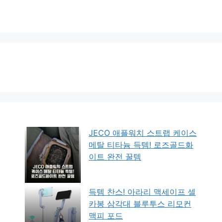
JECO 애플워치 스트랩 케이스
메탈 티타늄 득템! 로즈골드화
이트 완전 꿀템
득템 찬스! 아라리 맥세이프 셀
카봉 삼각대 블루투스 리모컨
맥피 포드