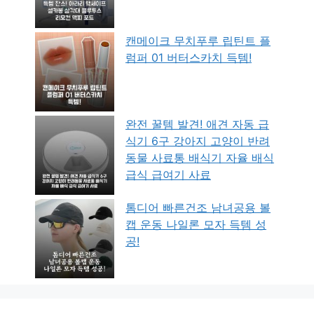
캔메이크 무치푸루 립틴트 플
럼퍼 01 버터스카치 득템!
완전 꿀템 발견! 애견 자동 급
식기 6구 강아지 고양이 반려
동물 사료통 배식기 자율 배식
급식 급여기 사료
톰디어 빠른건조 남녀공용 볼
캡 운동 나일론 모자 득템 성
공!