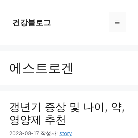
컨
텐
츠
건강블로그
메
로
건
너
뉴
뛰
기
에스트로겐
갱년기 증상 및 나이, 약,
영양제 추천
2023-08-17
작성자:
story