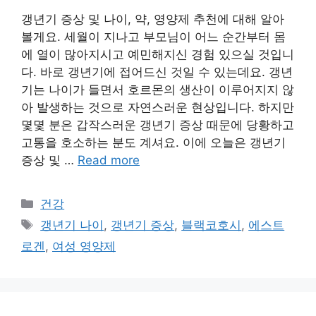
갱년기 증상 및 나이, 약, 영양제 추천에 대해 알아
볼게요. 세월이 지나고 부모님이 어느 순간부터 몸
에 열이 많아지시고 예민해지신 경험 있으실 것입니
다. 바로 갱년기에 접어드신 것일 수 있는데요. 갱년
기는 나이가 들면서 호르몬의 생산이 이루어지지 않
아 발생하는 것으로 자연스러운 현상입니다. 하지만
몇몇 분은 갑작스러운 갱년기 증상 때문에 당황하고
고통을 호소하는 분도 계셔요. 이에 오늘은 갱년기
증상 및 …
Read more
카
건강
테
태
갱년기 나이
,
갱년기 증상
,
블랙코호시
,
에스트
고
그
로겐
,
여성 영양제
리