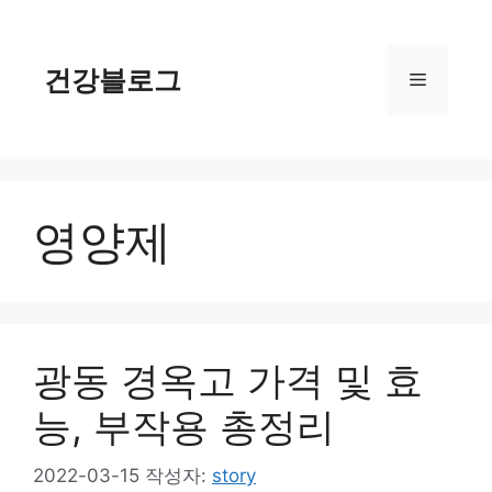
컨
텐
츠
건강블로그
메
로
건
너
뉴
뛰
기
영양제
광동 경옥고 가격 및 효
능, 부작용 총정리
2022-03-15
작성자:
story