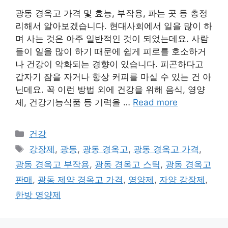
광동 경옥고 가격 및 효능, 부작용, 파는 곳 등 총정
리해서 알아보겠습니다. 현대사회에서 일을 많이 하
며 사는 것은 아주 일반적인 것이 되었는데요. 사람
들이 일을 많이 하기 때문에 쉽게 피로를 호소하거
나 건강이 악화되는 경향이 있습니다. 피곤하다고
갑자기 잠을 자거나 항상 커피를 마실 수 있는 건 아
닌데요. 꼭 이런 방법 외에 건강을 위해 음식, 영양
제, 건강기능식품 등 기력을 …
Read more
카
건강
테
태
강장제
,
광동
,
광동 경옥고
,
광동 경옥고 가격
,
고
그
광동 경옥고 부작용
,
광동 경옥고 스틱
,
광동 경옥고
리
판매
,
광동 제약 경옥고 가격
,
영양제
,
자양 강장제
,
한방 영양제