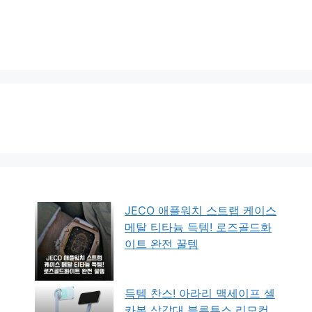
JECO 애플워치 스트랩 케이스
메탈 티타늄 득템! 로즈골드화
이트 완전 꿀템
득템 찬스! 아라리 맥세이프 셀
카봉 삼각대 블루투스 리모컨