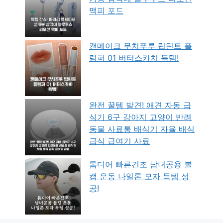
맥피 포드
캔메이크 무치푸루 립틴트 플
럼퍼 01 버터스카치 득템!
완전 꿀템 발견! 애견 자동 급
식기 6구 강아지 고양이 반려
동물 사료통 배식기 자율 배식
급식 급여기 사료
톰디어 빠른건조 남녀공용 볼
캡 운동 나일론 모자 득템 성
공!