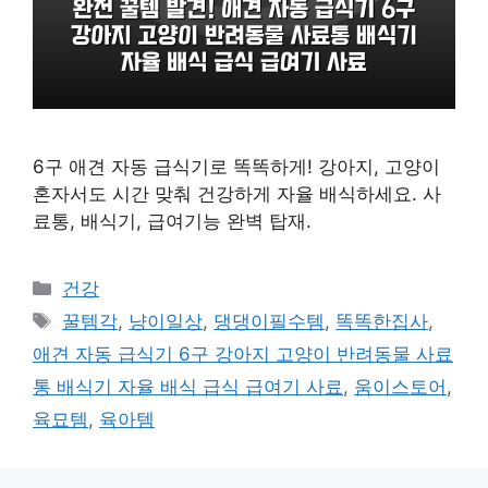
6구 애견 자동 급식기로 똑똑하게! 강아지, 고양이
혼자서도 시간 맞춰 건강하게 자율 배식하세요. 사
료통, 배식기, 급여기능 완벽 탑재.
카
건강
테
태
꿀템각
,
냥이일상
,
댕댕이필수템
,
똑똑한집사
,
고
그
애견 자동 급식기 6구 강아지 고양이 반려동물 사료
리
통 배식기 자율 배식 급식 급여기 사료
,
움이스토어
,
육묘템
,
육아템