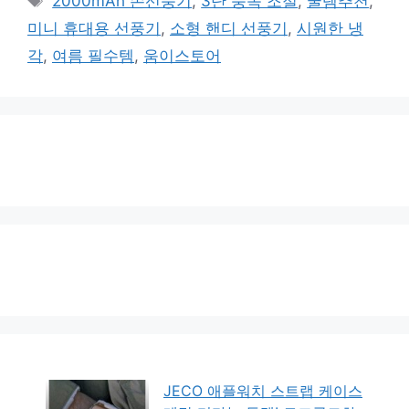
2000mAh 손선풍기
,
3단 풍속 조절
,
꿀템추천
,
고
그
미니 휴대용 선풍기
,
소형 핸디 선풍기
,
시원한 냉
리
각
,
여름 필수템
,
움이스토어
JECO 애플워치 스트랩 케이스