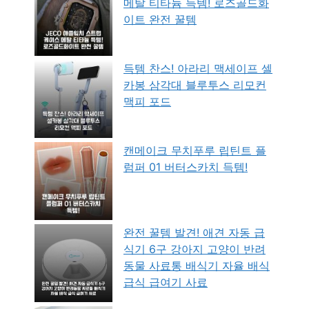
메탈 티타늄 득템! 로즈골드화
이트 완전 꿀템
득템 찬스! 아라리 맥세이프 셀
카봉 삼각대 블루투스 리모컨
맥피 포드
캔메이크 무치푸루 립틴트 플
럼퍼 01 버터스카치 득템!
완전 꿀템 발견! 애견 자동 급
식기 6구 강아지 고양이 반려
동물 사료통 배식기 자율 배식
급식 급여기 사료