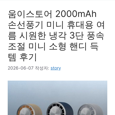
움이스토어 2000mAh
손선풍기 미니 휴대용 여
름 시원한 냉각 3단 풍속
조절 미니 소형 핸디 득
템 후기
2026-06-07
작성자:
story