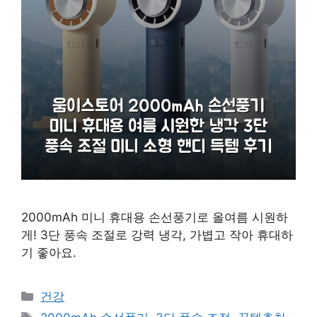
2000mAh 미니 휴대용 손선풍기로 올여름 시원하
게! 3단 풍속 조절로 강력 냉각, 가볍고 작아 휴대하
기 좋아요.
카
건강
테
태