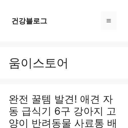
컨
텐
츠
건강블로그
메
로
건
너
뉴
뛰
기
움이스토어
완전 꿀템 발견! 애견 자
동 급식기 6구 강아지 고
양이 반려동물 사료통 배