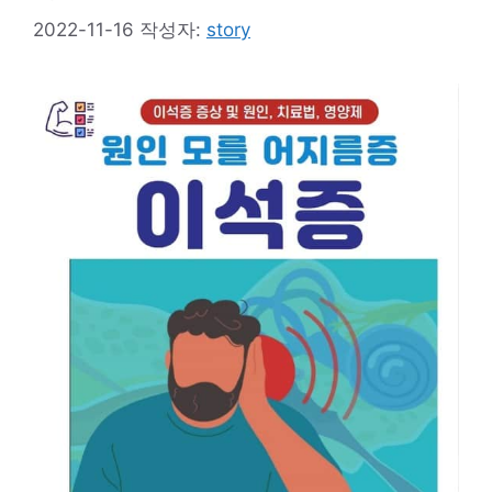
2022-11-16
작성자:
story