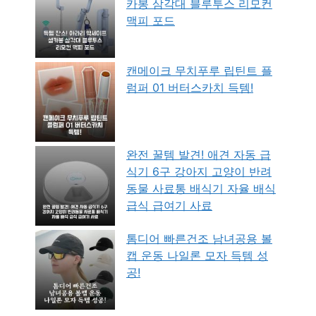
카봉 삼각대 블루투스 리모컨
맥피 포드
캔메이크 무치푸루 립틴트 플
럼퍼 01 버터스카치 득템!
완전 꿀템 발견! 애견 자동 급
식기 6구 강아지 고양이 반려
동물 사료통 배식기 자율 배식
급식 급여기 사료
톰디어 빠른건조 남녀공용 볼
캡 운동 나일론 모자 득템 성
공!