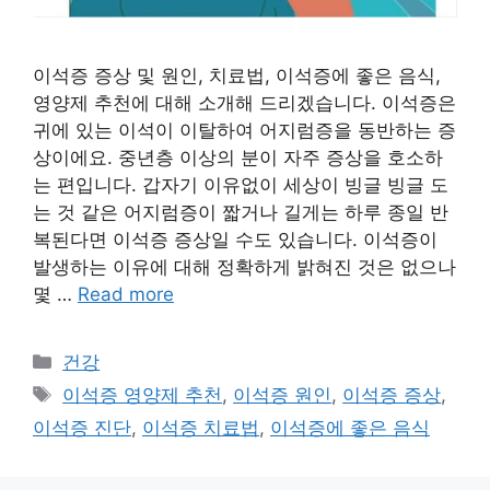
이석증 증상 및 원인, 치료법, 이석증에 좋은 음식,
영양제 추천에 대해 소개해 드리겠습니다. 이석증은
귀에 있는 이석이 이탈하여 어지럼증을 동반하는 증
상이에요. 중년층 이상의 분이 자주 증상을 호소하
는 편입니다. 갑자기 이유없이 세상이 빙글 빙글 도
는 것 같은 어지럼증이 짧거나 길게는 하루 종일 반
복된다면 이석증 증상일 수도 있습니다. 이석증이
발생하는 이유에 대해 정확하게 밝혀진 것은 없으나
몇 …
Read more
카
건강
테
태
이석증 영양제 추천
,
이석증 원인
,
이석증 증상
,
고
그
이석증 진단
,
이석증 치료법
,
이석증에 좋은 음식
리