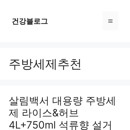
컨
텐
츠
건강블로그
메
로
건
너
뉴
뛰
기
주방세제추천
살림백서 대용량 주방세
제 라이스&허브
4L+750ml 석류향 설거