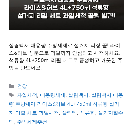
살림백서 대용량 주방세제로 설거지 걱정 끝! 라이
스&허브 성분으로 과일까지 안심하고 세척하세요.
석류향 4L+750ml 리필 세트로 풍성하고 깨끗한 주
방을 만드세요.
카
건강
테
태
과일세척
,
대용량세제
,
살림백서
,
살림백서 대용
고
그
량 주방세제 라이스&허브 4L+750ml 석류향 설거
리
지 리필 세트 과일세척
,
살림템
,
석류향
,
설거지필수
템
,
주방세제추천