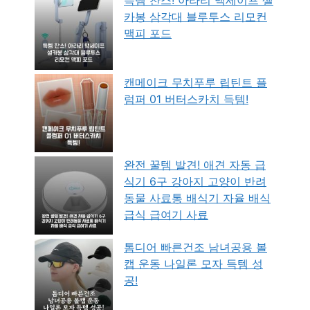
카봉 삼각대 블루투스 리모컨
맥피 포드
캔메이크 무치푸루 립틴트 플
럼퍼 01 버터스카치 득템!
완전 꿀템 발견! 애견 자동 급
식기 6구 강아지 고양이 반려
동물 사료통 배식기 자율 배식
급식 급여기 사료
톰디어 빠른건조 남녀공용 볼
캡 운동 나일론 모자 득템 성
공!