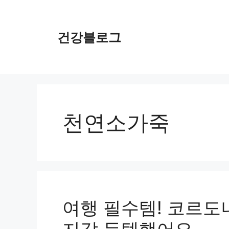
컨
텐
츠
건강블로그
로
건
너
뛰
기
천연소가죽
여행 필수템! 코르도