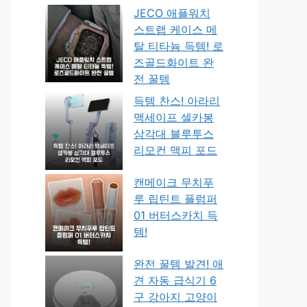
JECO 애플워치
스트랩 케이스 메
탈 티타늄 득템! 로
즈골드화이트 완
전 꿀템
득템 찬스! 아라리
맥세이프 셀카봉
삼각대 블루투스
리모컨 맥피 포드
캔메이크 무치푸
루 립틴트 플럼퍼
01 버터스카치 득
템!
완전 꿀템 발견! 애
견 자동 급식기 6
구 강아지 고양이