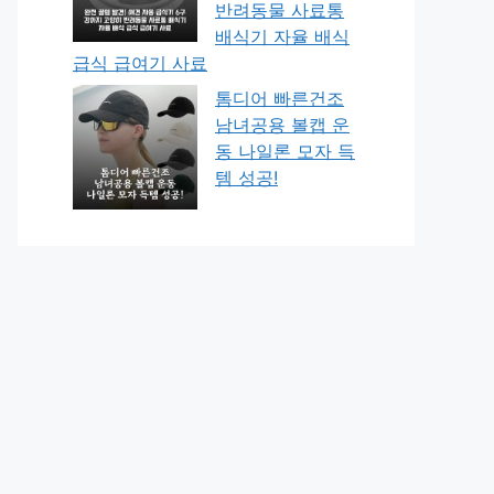
반려동물 사료통
배식기 자율 배식
급식 급여기 사료
톰디어 빠른건조
남녀공용 볼캡 운
동 나일론 모자 득
템 성공!