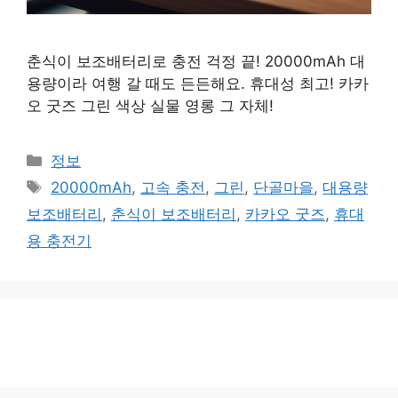
춘식이 보조배터리로 충전 걱정 끝! 20000mAh 대
용량이라 여행 갈 때도 든든해요. 휴대성 최고! 카카
오 굿즈 그린 색상 실물 영롱 그 자체!
카
정보
테
태
20000mAh
,
고속 충전
,
그린
,
단골마을
,
대용량
고
그
보조배터리
,
춘식이 보조배터리
,
카카오 굿즈
,
휴대
리
용 충전기