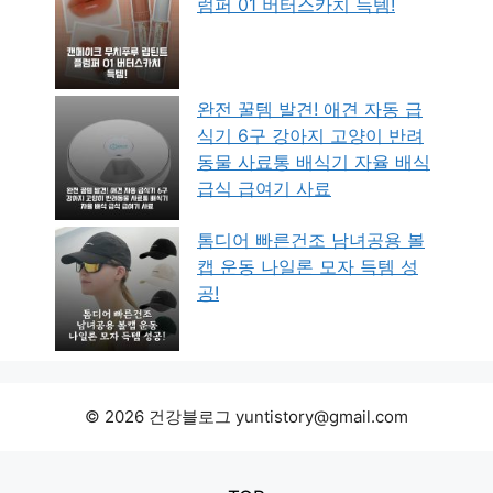
럼퍼 01 버터스카치 득템!
완전 꿀템 발견! 애견 자동 급
식기 6구 강아지 고양이 반려
동물 사료통 배식기 자율 배식
급식 급여기 사료
톰디어 빠른건조 남녀공용 볼
캡 운동 나일론 모자 득템 성
공!
© 2026 건강블로그 yuntistory@gmail.com