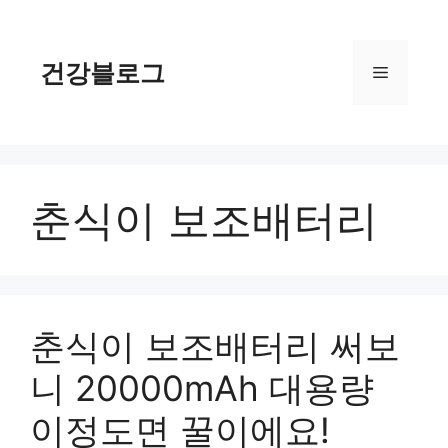
컨
텐
츠
건강블로그
메
로
건
너
뉴
뛰
기
춘식이 보조배터리
춘식이 보조배터리 써보
니 20000mAh 대용량
이정도면 꿀이에요!