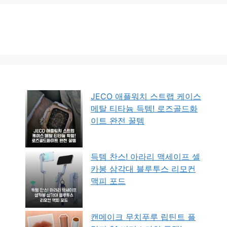
JECO 애플워치 스트랩 케이스
메탈 티타늄 득템! 로즈골드화
이트 완전 꿀템
득템 찬스! 아라리 맥세이프 셀
카봉 삼각대 블루투스 리모컨
맥피 포드
캔메이크 무치푸루 립틴트 플