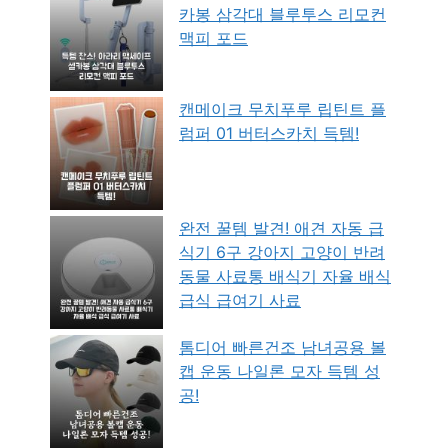
카봉 삼각대 블루투스 리모컨
맥피 포드
캔메이크 무치푸루 립틴트 플
럼퍼 01 버터스카치 득템!
완전 꿀템 발견! 애견 자동 급
식기 6구 강아지 고양이 반려
동물 사료통 배식기 자율 배식
급식 급여기 사료
톰디어 빠른건조 남녀공용 볼
캡 운동 나일론 모자 득템 성
공!