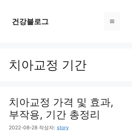
컨
텐
츠
건강블로그
메
로
건
너
뉴
뛰
기
치아교정 기간
치아교정 가격 및 효과,
부작용, 기간 총정리
2022-08-28
작성자:
story