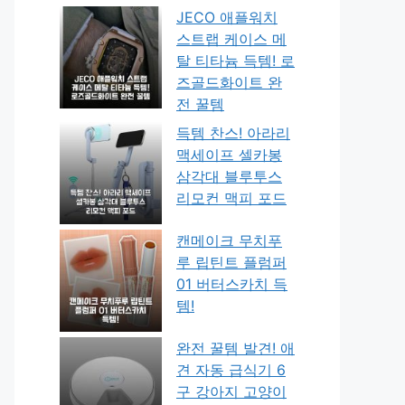
JECO 애플워치
스트랩 케이스 메
탈 티타늄 득템! 로
즈골드화이트 완
전 꿀템
득템 찬스! 아라리
맥세이프 셀카봉
삼각대 블루투스
리모컨 맥피 포드
캔메이크 무치푸
루 립틴트 플럼퍼
01 버터스카치 득
템!
완전 꿀템 발견! 애
견 자동 급식기 6
구 강아지 고양이