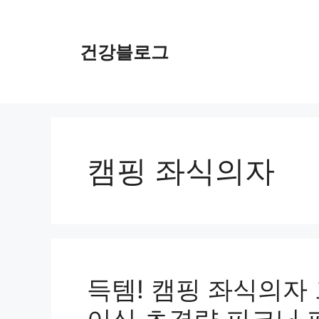
컨
텐
츠
건강블로그
로
건
너
뛰
기
캠핑 좌식의자
득템! 캠핑 좌식의자