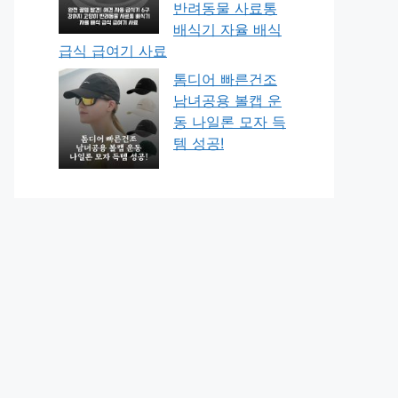
반려동물 사료통
배식기 자율 배식
급식 급여기 사료
톰디어 빠른건조
남녀공용 볼캡 운
동 나일론 모자 득
템 성공!