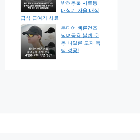
반려동물 사료통
배식기 자율 배식
급식 급여기 사료
톰디어 빠른건조
남녀공용 볼캡 운
동 나일론 모자 득
템 성공!