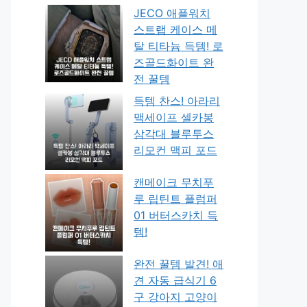
JECO 애플워치
스트랩 케이스 메
탈 티타늄 득템! 로
즈골드화이트 완
전 꿀템
득템 찬스! 아라리
맥세이프 셀카봉
삼각대 블루투스
리모컨 맥피 포드
캔메이크 무치푸
루 립틴트 플럼퍼
01 버터스카치 득
템!
완전 꿀템 발견! 애
견 자동 급식기 6
구 강아지 고양이