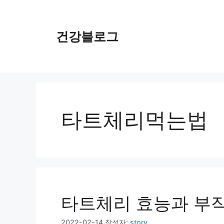
컨
텐
츠
건강블로그
로
건
너
뛰
기
타트체리먹는법
타트체리 효능과 부작
2022-02-14
작성자:
story