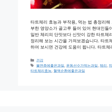
타트체리 효능과 부작용, 먹는 법 총정리해 보
부한 영양소가 골고루 들어 있어 현대인들이
일반 체리의 단맛보다 신맛이 강한 타트체리
정리해 보는 시간을 가져보겠습니다. 타트체
하여 보시면 건강에 도움이 됩니다. 타트체
카
건강
테
태
불면증에좋은과일
,
윤동선수가먹는과일
,
체리
,
고
그
타트체리효능
,
혈액순환에좋은과일
리