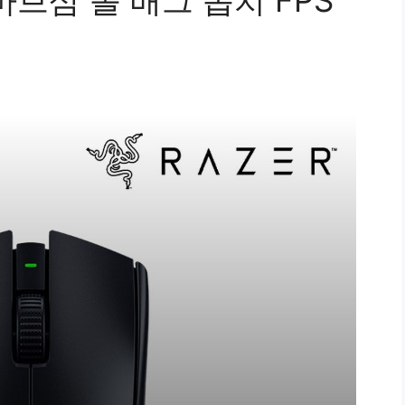
브삼 롤 배그 옵치 FPS