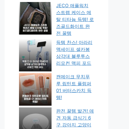
JECO 애플워치
스트랩 케이스 메
탈 티타늄 득템! 로
즈골드화이트 완
전 꿀템
득템 찬스! 아라리
맥세이프 셀카봉
삼각대 블루투스
리모컨 맥피 포드
캔메이크 무치푸
루 립틴트 플럼퍼
01 버터스카치 득
템!
완전 꿀템 발견! 애
견 자동 급식기 6
구 강아지 고양이