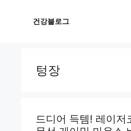
컨
텐
츠
건강블로그
로
건
너
뛰
기
텅장
드디어 득템! 레이저코