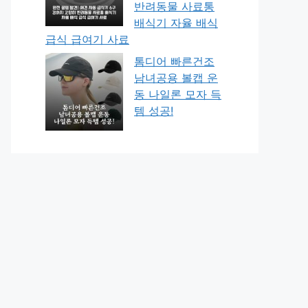
반려동물 사료통
배식기 자율 배식
급식 급여기 사료
톰디어 빠른건조
남녀공용 볼캡 운
동 나일론 모자 득
템 성공!