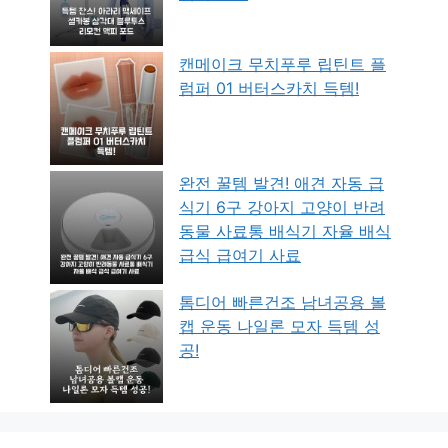
캔메이크 무치푸루 립틴트 플
럼퍼 01 버터스카치 득템!
완전 꿀템 발견! 애견 자동 급
식기 6구 강아지 고양이 반려
동물 사료통 배식기 자율 배식
급식 급여기 사료
톰디어 빠른건조 남녀공용 볼
캡 운동 나일론 모자 득템 성
공!