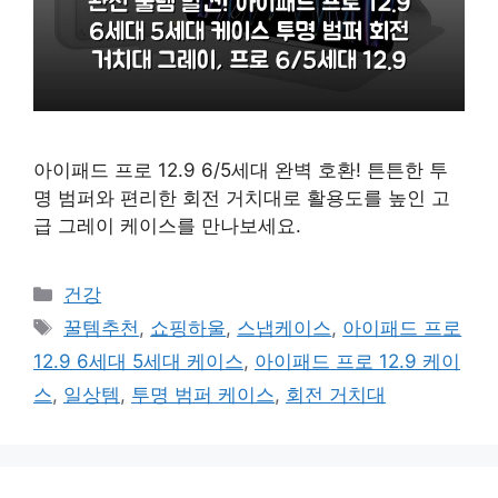
아이패드 프로 12.9 6/5세대 완벽 호환! 튼튼한 투
명 범퍼와 편리한 회전 거치대로 활용도를 높인 고
급 그레이 케이스를 만나보세요.
카
건강
테
태
꿀템추천
,
쇼핑하울
,
스냅케이스
,
아이패드 프로
고
그
12.9 6세대 5세대 케이스
,
아이패드 프로 12.9 케이
리
스
,
일상템
,
투명 범퍼 케이스
,
회전 거치대