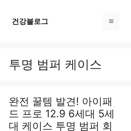
컨
텐
츠
건강블로그
메
로
건
너
뉴
뛰
기
투명 범퍼 케이스
완전 꿀템 발견! 아이패
드 프로 12.9 6세대 5세
대 케이스 투명 범퍼 회